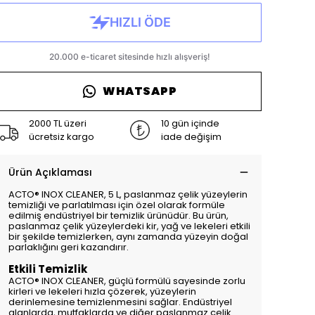
WHATSAPP
2000 TL üzeri
10 gün içinde
ücretsiz kargo
iade değişim
Ürün Açıklaması
ACTO® INOX CLEANER, 5 L, paslanmaz çelik yüzeylerin
temizliği ve parlatılması için özel olarak formüle
edilmiş endüstriyel bir temizlik ürünüdür. Bu ürün,
paslanmaz çelik yüzeylerdeki kir, yağ ve lekeleri etkili
bir şekilde temizlerken, aynı zamanda yüzeyin doğal
parlaklığını geri kazandırır.
Etkili Temizlik
ACTO® INOX CLEANER, güçlü formülü sayesinde zorlu
kirleri ve lekeleri hızla çözerek, yüzeylerin
derinlemesine temizlenmesini sağlar. Endüstriyel
alanlarda, mutfaklarda ve diğer paslanmaz çelik