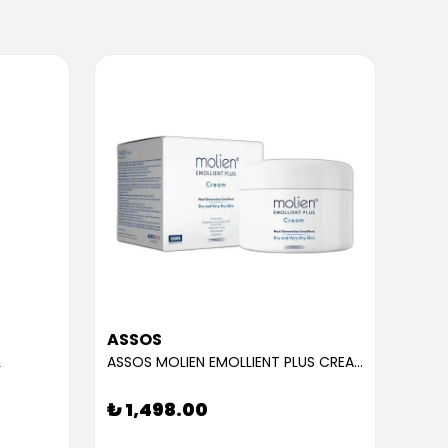
ASSOS
ASS
L
ASSOS MOLIEN EMOLLIENT PLUS CREAM 300ML
₺ 1,498.00
₺ 9