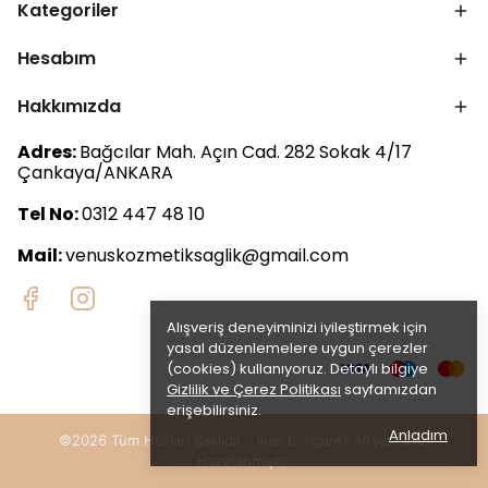
Kategoriler
Hesabım
Hakkımızda
Adres:
Bağcılar Mah. Açın Cad. 282 Sokak 4/17
Çankaya/ANKARA
Tel No:
0312 447 48 10
Mail:
venuskozmetiksaglik@gmail.com
Alışveriş deneyiminizi iyileştirmek için
yasal düzenlemelere uygun çerezler
(cookies) kullanıyoruz. Detaylı bilgiye
Gizlilik ve Çerez Politikası
sayfamızdan
erişebilirsiniz.
Anladım
©2026 Tüm Hakları Saklıdır - ikas E-Ticaret
Altyapısı ile
Hazırlanmıştır.