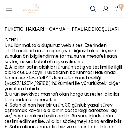
0
TÜKETİCİ HAKLARI – CAYMA – İPTAL İADE KOŞULLARI
GENEL:
1. Kullanmakta olduğunuz web sitesi üzerinden
elektronik ortamda sipariş verdiğiniz takdirde, size
sunulan ön bilgilendirme formunu ve mesafeli satış
sözleşmesini kabul etmiş sayılırsınız.
2. Alıcılar, satın aldıkları ürünün satış ve teslimi ile ilgili
olarak 6502 sayılı Tüketicinin Korunması Hakkında
Kanun ve Mesafeli Sözleşmeler Yönetmeliği
(RG:27.11.2014/29188) hükümleri ile yürürlükteki diğer
yasalara tabidir.
3. Ürün sevkiyat masrafı olan kargo ücretleri alıcılar
tarafından ödenecektir.
4. Satın alınan her bir ürün, 30 günlük yasal süreyi
aşmamak kaydı ile alıcının gösterdiği adresteki kişi
ve/veya kuruluşa teslim edilir. Bu süre içinde ürün
teslim edilmez ise, Alıcılar sözleşmeyi sona erdirebilir.
5. Satın alınan ürün, eksiksiz ve siparişte belirtilen