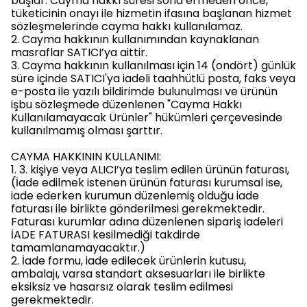
başlar. Cayma hakkı süresi sona ermeden önce,
tüketicinin onayı ile hizmetin ifasına başlanan hizmet
sözleşmelerinde cayma hakkı kullanılamaz.
2. Cayma hakkının kullanımından kaynaklanan
masraflar SATICI’ya aittir.
3. Cayma hakkının kullanılması için 14 (ondört) günlük
süre içinde SATICI'ya iadeli taahhütlü posta, faks veya
e-posta ile yazılı bildirimde bulunulması ve ürünün
işbu sözleşmede düzenlenen "Cayma Hakkı
Kullanılamayacak Ürünler" hükümleri çerçevesinde
kullanılmamış olması şarttır.
CAYMA HAKKININ KULLANIMI:
1. 3. kişiye veya ALICI’ya teslim edilen ürünün faturası,
(İade edilmek istenen ürünün faturası kurumsal ise,
iade ederken kurumun düzenlemiş olduğu iade
faturası ile birlikte gönderilmesi gerekmektedir.
Faturası kurumlar adına düzenlenen sipariş iadeleri
İADE FATURASI kesilmediği takdirde
tamamlanamayacaktır.)
2. İade formu, iade edilecek ürünlerin kutusu,
ambalajı, varsa standart aksesuarları ile birlikte
eksiksiz ve hasarsız olarak teslim edilmesi
gerekmektedir.