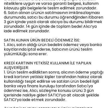
niteliklere uygun ve varsa garanti belgesi, kullanım
kılavuzu gibi belgelerle teslim edilmek zorundadır.
6. Satın alınan ürünün satılmasının imkânsızlaşması
durumunda, satıcı bu durumu öğrendiğinden itibaren
3 gün içinde yazılı olarak alıcıya bu durumu bildirmek
zorundadır. 14 gün içinde de toplam bedel Alıcı’ya
iade edilmek zorundadır.
SATIN ALINAN ÜRÜN BEDELİ ÖDENMEZ İSE:
1. Alıcı, satın aldığı ürün bedelini ödemez veya banka
kayıtlarında iptal ederse, Satıcının ürünü teslim
yükümlülüğü sona erer.
KREDİ KARTININ YETKİSİZ KULLANIMI İLE YAPILAN
ALIŞVERİŞLER:
1. Ürün teslim edildikten sonra, alıcının ödeme yaptığı
kredi kartının yetkisiz kişiler tarafından haksız olarak
kullanıldığı tespit edilirse ve satılan ürün bedeli ilgili
banka veya finans kuruluşu tarafından Satıcı'ya
ödenmez ise, Alıcı, sözleşme konusu ürünü 3 gün
içerisinde nakliye gideri SATICI’ya ait olacak şekilde
SATICI’ya iade etmek zorundadır.