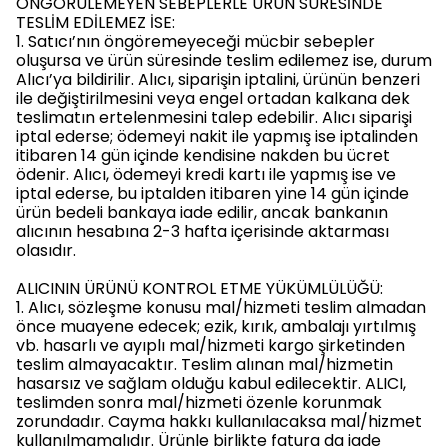
ÖNGÖRÜLEMEYEN SEBEPLERLE ÜRÜN SÜRESİNDE
TESLİM EDİLEMEZ İSE:
1. Satıcı’nın öngöremeyeceği mücbir sebepler
oluşursa ve ürün süresinde teslim edilemez ise, durum
Alıcı’ya bildirilir. Alıcı, siparişin iptalini, ürünün benzeri
ile değiştirilmesini veya engel ortadan kalkana dek
teslimatın ertelenmesini talep edebilir. Alıcı siparişi
iptal ederse; ödemeyi nakit ile yapmış ise iptalinden
itibaren 14 gün içinde kendisine nakden bu ücret
ödenir. Alıcı, ödemeyi kredi kartı ile yapmış ise ve
iptal ederse, bu iptalden itibaren yine 14 gün içinde
ürün bedeli bankaya iade edilir, ancak bankanın
alıcının hesabına 2-3 hafta içerisinde aktarması
olasıdır.
ALICININ ÜRÜNÜ KONTROL ETME YÜKÜMLÜLÜĞÜ:
1. Alıcı, sözleşme konusu mal/hizmeti teslim almadan
önce muayene edecek; ezik, kırık, ambalajı yırtılmış
vb. hasarlı ve ayıplı mal/hizmeti kargo şirketinden
teslim almayacaktır. Teslim alınan mal/hizmetin
hasarsız ve sağlam olduğu kabul edilecektir. ALICI,
teslimden sonra mal/hizmeti özenle korunmak
zorundadır. Cayma hakkı kullanılacaksa mal/hizmet
kullanılmamalıdır. Ürünle birlikte fatura da iade