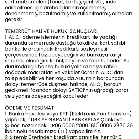
sarf malzemeleri (toner, kartuş, şerit vb.) iade
edilebilmesi için ambalajlarının açılmamış,
denenmemiş, bozulmamış ve kullanılmamış olmaları
gerekir.
TEMERRÜT HALİ VE HUKUKİ SONUÇLARI
1. ALICI, ödeme işlemlerini kredi kartı ile yaptığı
durumda temerrüde düştüğü takdirde, kart sahibi
banka ile arasındaki kredi kartı sözleşmesi
çerçevesinde faiz ödeyeceğini ve bankaya karşı
sorumlu olacağını kabul, beyan ve taahhüt eder. Bu
durumda ilgili banka hukuki yollara başvurabilir;
doğacak masrafları ve vekâlet ücretini ALICI’dan
talep edebilir ve her koşulda ALICI’nın borcundan
dolayı temerrüde düşmesi halinde, ALICI, borcun
gecikmeli ifasından dolayı SATICI’nın uğradığı zarar
ve ziyanını ödeyeceğini kabul eder.
ÖDEME VE TESLİMAT
1. Banka Havalesi veya EFT (Elektronik Fon Transferi)
yaparak, TÜRKİYE GARANTİ BANKASI AŞ Çankaya
Şubesi nezdindeki TR06 0006 2000 1810 0006 2876 36
iban nolu hesabımıza (TL) yapabilirsiniz.
2. Sitemiz üzerinden kredi kartlarınız ile, her türlü