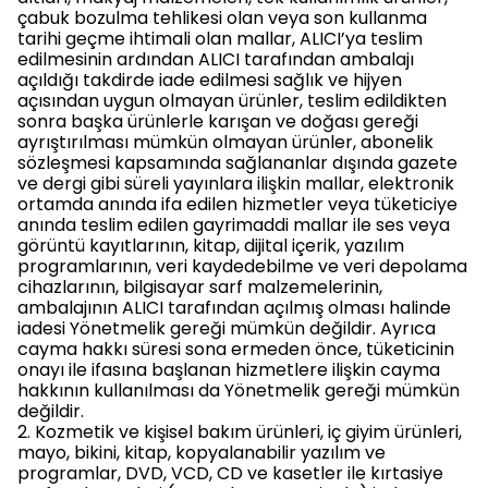
çabuk bozulma tehlikesi olan veya son kullanma
tarihi geçme ihtimali olan mallar, ALICI’ya teslim
edilmesinin ardından ALICI tarafından ambalajı
açıldığı takdirde iade edilmesi sağlık ve hijyen
açısından uygun olmayan ürünler, teslim edildikten
sonra başka ürünlerle karışan ve doğası gereği
ayrıştırılması mümkün olmayan ürünler, abonelik
sözleşmesi kapsamında sağlananlar dışında gazete
ve dergi gibi süreli yayınlara ilişkin mallar, elektronik
ortamda anında ifa edilen hizmetler veya tüketiciye
anında teslim edilen gayrimaddi mallar ile ses veya
görüntü kayıtlarının, kitap, dijital içerik, yazılım
programlarının, veri kaydedebilme ve veri depolama
cihazlarının, bilgisayar sarf malzemelerinin,
ambalajının ALICI tarafından açılmış olması halinde
iadesi Yönetmelik gereği mümkün değildir. Ayrıca
cayma hakkı süresi sona ermeden önce, tüketicinin
onayı ile ifasına başlanan hizmetlere ilişkin cayma
hakkının kullanılması da Yönetmelik gereği mümkün
değildir.
2. Kozmetik ve kişisel bakım ürünleri, iç giyim ürünleri,
mayo, bikini, kitap, kopyalanabilir yazılım ve
programlar, DVD, VCD, CD ve kasetler ile kırtasiye