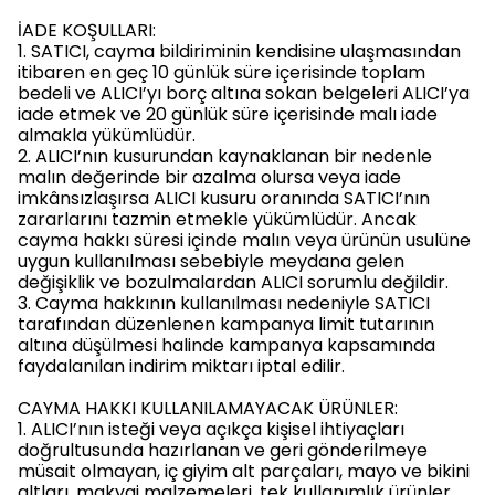
İADE KOŞULLARI:
1. SATICI, cayma bildiriminin kendisine ulaşmasından
itibaren en geç 10 günlük süre içerisinde toplam
bedeli ve ALICI’yı borç altına sokan belgeleri ALICI’ya
iade etmek ve 20 günlük süre içerisinde malı iade
almakla yükümlüdür.
2. ALICI’nın kusurundan kaynaklanan bir nedenle
malın değerinde bir azalma olursa veya iade
imkânsızlaşırsa ALICI kusuru oranında SATICI’nın
zararlarını tazmin etmekle yükümlüdür. Ancak
cayma hakkı süresi içinde malın veya ürünün usulüne
uygun kullanılması sebebiyle meydana gelen
değişiklik ve bozulmalardan ALICI sorumlu değildir.
3. Cayma hakkının kullanılması nedeniyle SATICI
tarafından düzenlenen kampanya limit tutarının
altına düşülmesi halinde kampanya kapsamında
faydalanılan indirim miktarı iptal edilir.
CAYMA HAKKI KULLANILAMAYACAK ÜRÜNLER:
1. ALICI’nın isteği veya açıkça kişisel ihtiyaçları
doğrultusunda hazırlanan ve geri gönderilmeye
müsait olmayan, iç giyim alt parçaları, mayo ve bikini
altları, makyaj malzemeleri, tek kullanımlık ürünler,