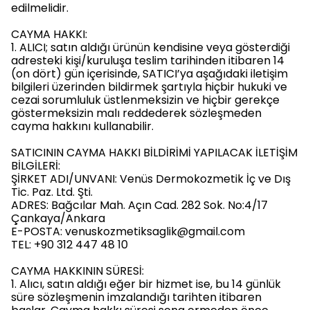
edilmelidir.
CAYMA HAKKI:
1. ALICI; satın aldığı ürünün kendisine veya gösterdiği
adresteki kişi/kuruluşa teslim tarihinden itibaren 14
(on dört) gün içerisinde, SATICI’ya aşağıdaki iletişim
bilgileri üzerinden bildirmek şartıyla hiçbir hukuki ve
cezai sorumluluk üstlenmeksizin ve hiçbir gerekçe
göstermeksizin malı reddederek sözleşmeden
cayma hakkını kullanabilir.
SATICININ CAYMA HAKKI BİLDİRİMİ YAPILACAK İLETİŞİM
BİLGİLERİ:
ŞİRKET ADI/UNVANI: Venüs Dermokozmetik İç ve Dış
Tic. Paz. Ltd. Şti.
ADRES: Bağcılar Mah. Açın Cad. 282 Sok. No:4/17
Çankaya/Ankara
E-POSTA:
venuskozmetiksaglik@gmail.com
TEL: +90 312 447 48 10
CAYMA HAKKININ SÜRESİ:
1. Alıcı, satın aldığı eğer bir hizmet ise, bu 14 günlük
süre sözleşmenin imzalandığı tarihten itibaren