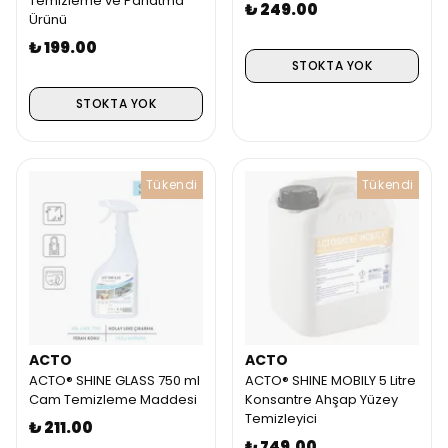
Temizleme ve Parlatma
₺ 249.00
Ürünü
₺ 199.00
STOKTA YOK
STOKTA YOK
Tükendi
Tükendi
ACTO
ACTO
ACTO® SHINE GLASS 750 ml
ACTO® SHINE MOBILY 5 Litre
Cam Temizleme Maddesi
Konsantre Ahşap Yüzey
Temizleyici
₺ 211.00
₺ 749.00