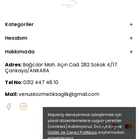
Kategoriler
Hesabım
Hakkımızda
Adres:
Bağcılar Mah. Açın Cad. 282 Sokak 4/17
Çankaya/ANKARA
Tel No:
0312 447 48 10
Mail:
venuskozmetiksaglik@gmail.com
Alışveriş deneyiminizi iyileştirmek için
yasal düzenlemelere uygun çerezler
(cookies) kullanıyoruz. Detaylı bilgiye
Gizlilik ve Çerez Politikası
sayfamızdan
erişebilirsiniz.