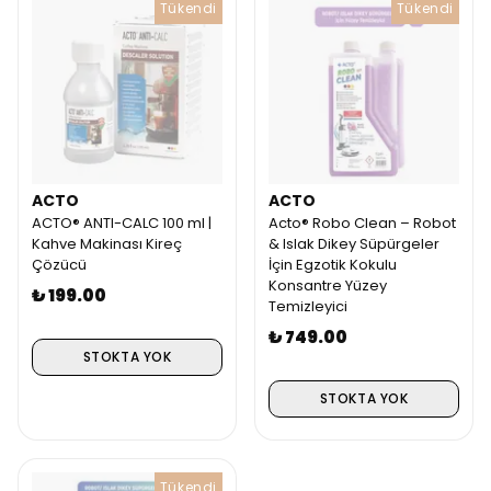
Tükendi
Tükendi
ACTO
ACTO
ACTO® ANTI-CALC 100 ml |
Acto® Robo Clean – Robot
Kahve Makinası Kireç
& Islak Dikey Süpürgeler
Çözücü
İçin Egzotik Kokulu
Konsantre Yüzey
₺ 199.00
Temizleyici
₺ 749.00
STOKTA YOK
STOKTA YOK
Tükendi