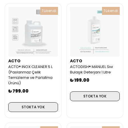
Tükendi
Tükendi
ACTO
ACTO
ACTO® INOX CLEANER 5 L
ACTODISH® MANUEL Sıvı
( Paslanmaz Çelik
Bulaşık Deterjanı 1 Litre
Temizleme ve Parlatma
₺ 199.00
Ürünü)
₺ 799.00
STOKTA YOK
STOKTA YOK