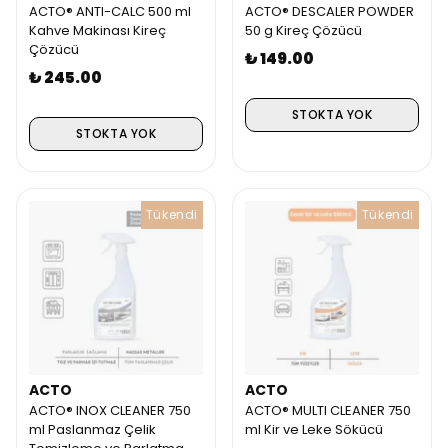
ACTO® ANTI-CALC 500 ml
ACTO® DESCALER POWDER
Kahve Makinası Kireç
50 g Kireç Çözücü
Çözücü
₺ 149.00
₺ 245.00
STOKTA YOK
STOKTA YOK
Tükendi
Tükendi
ACTO
ACTO
ACTO® INOX CLEANER 750
ACTO® MULTI CLEANER 750
ml Paslanmaz Çelik
ml Kir ve Leke Sökücü