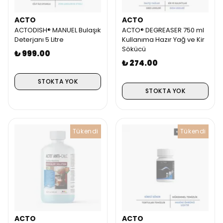
ACTO
ACTO
ACTODISH® MANUEL Bulaşık
ACTO® DEGREASER 750 ml
Deterjanı 5 Litre
Kullanıma Hazır Yağ ve Kir
Sökücü
₺ 999.00
₺ 274.00
STOKTA YOK
STOKTA YOK
Tükendi
Tükendi
ACTO
ACTO