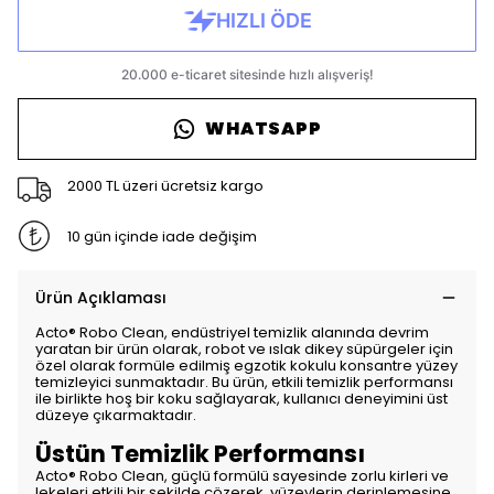
WHATSAPP
2000 TL üzeri ücretsiz kargo
10 gün içinde iade değişim
Ürün Açıklaması
Acto® Robo Clean, endüstriyel temizlik alanında devrim
yaratan bir ürün olarak, robot ve ıslak dikey süpürgeler için
özel olarak formüle edilmiş egzotik kokulu konsantre yüzey
temizleyici sunmaktadır. Bu ürün, etkili temizlik performansı
ile birlikte hoş bir koku sağlayarak, kullanıcı deneyimini üst
düzeye çıkarmaktadır.
Üstün Temizlik Performansı
Acto® Robo Clean, güçlü formülü sayesinde zorlu kirleri ve
lekeleri etkili bir şekilde çözerek, yüzeylerin derinlemesine