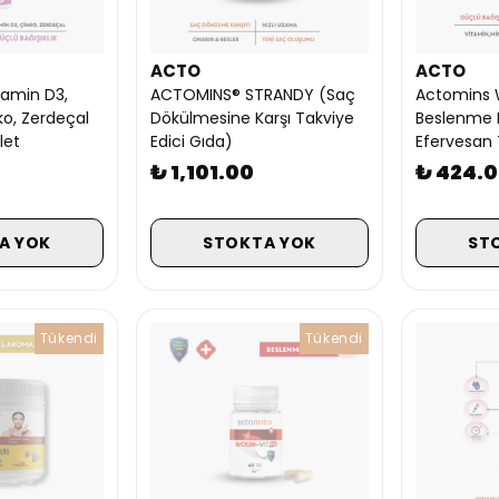
ACTO
ACTO
amin D3,
ACTOMINS® STRANDY (Saç
Actomins 
ko, Zerdeçal
Dökülmesine Karşı Takviye
Beslenme 
let
Edici Gıda)
Efervesan 
₺ 1,101.00
₺ 424.
A YOK
STOKTA YOK
ST
Tükendi
Tükendi