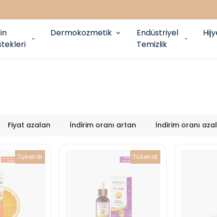
in
Dermokozmetik
Endüstriyel
Hij
tekleri
Temizlik
Fiyat azalan
İndirim oranı artan
İndirim oranı aza
Tükendi
Tükendi