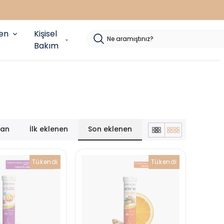
yen
Kişisel
Bakım
lan
İlk eklenen
Son eklenen
Tükendi
Tükendi