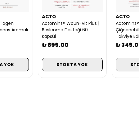
ACTO
ACTO
llagen
Actomins® Woun-Vit Plus |
Actomins® 
nanas Aromalı
Beslenme Desteği 60
Çiğnenebil
Kapsül
Takviye Ed
₺ 899.00
₺ 349.
A YOK
STOKTA YOK
ST