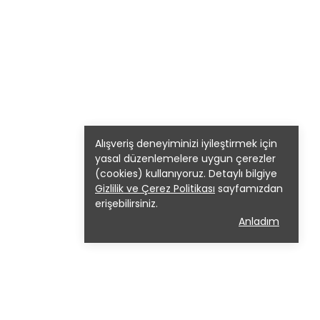
Alışveriş deneyiminizi iyileştirmek için
yasal düzenlemelere uygun çerezler
(cookies) kullanıyoruz. Detaylı bilgiye
Gizlilik ve Çerez Politikası
sayfamızdan
erişebilirsiniz.
Anladım