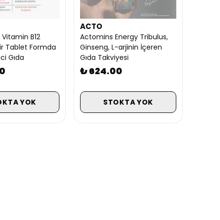
ACTO
Vitamin B12
Actomins Energy Tribulus,
ir Tablet Formda
Ginseng, L-arjinin İçeren
ici Gıda
Gıda Takviyesi
00
₺ 624.00
OKTA YOK
STOKTA YOK