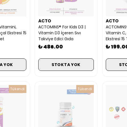
ACTO
ACTO
Vitamini,
ACTOMINS® For Kids D3 |
ACTOMINS®
al Ekstresi 15
Vitamin D3 İçeren Sıvı
Vitamin C,
let
Takviye Edici Gıda
Ekstresi 15
₺ 486.00
₺ 199.0
A YOK
STOKTA YOK
ST
Tükendi
Tükendi