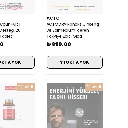
ACTO
Woun-Vit |
ACTOVIR® Panaks Ginseng
Desteği 20
ve Epimedium İçeren
Tablet
Takviye Edici Gıda
00
₺ 999.00
OKTA YOK
STOKTA YOK
Tükendi
Tükendi