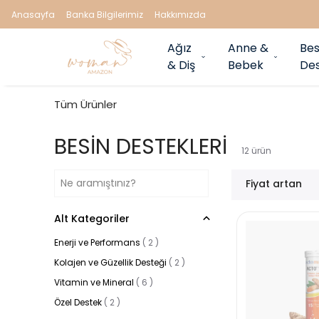
Anasayfa
Banka Bilgilerimiz
Hakkımızda
Ağız
Anne &
Bes
& Diş
Bebek
Des
Tüm Ürünler
BESİN DESTEKLERİ
12
ürün
Fiyat artan
Alt Kategoriler
Enerji ve Performans
(
2
)
Kolajen ve Güzellik Desteği
(
2
)
Vitamin ve Mineral
(
6
)
Özel Destek
(
2
)