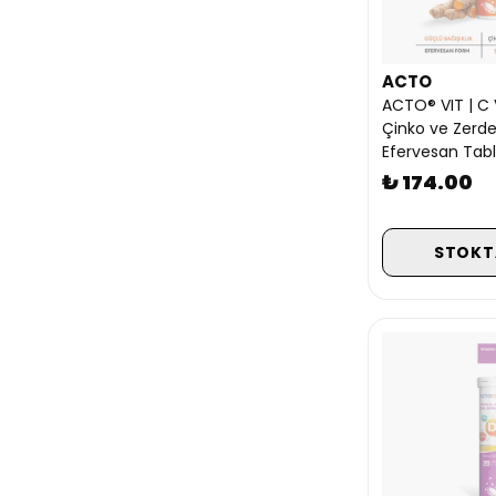
ACTO
ACTO® VIT | C 
Çinko ve Zerdeç
Efervesan Tab
₺ 174.00
STOKT