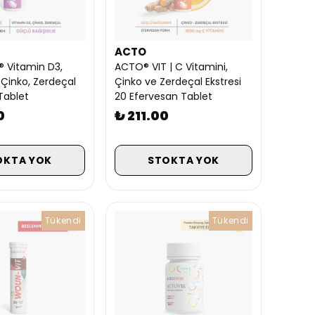
ACTO
 Vitamin D3,
ACTO® VIT | C Vitamini,
 Çinko, Zerdeçal
Çinko ve Zerdeçal Ekstresi
 Tablet
20 Efervesan Tablet
0
₺ 211.00
OKTA YOK
STOKTA YOK
Tükendi
Tükendi