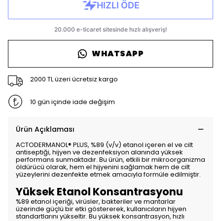
WHATSAPP
2000 TL üzeri ücretsiz kargo
10 gün içinde iade değişim
Ürün Açıklaması
ACTODERMANOL® PLUS, %89 (v/v) etanol içeren el ve cilt
antiseptiği, hijyen ve dezenfeksiyon alanında yüksek
performans sunmaktadır. Bu ürün, etkili bir mikroorganizma
öldürücü olarak, hem el hijyenini sağlamak hem de cilt
yüzeylerini dezenfekte etmek amacıyla formüle edilmiştir.
Yüksek Etanol Konsantrasyonu
%89 etanol içeriği, virüsler, bakteriler ve mantarlar
üzerinde güçlü bir etki göstererek, kullanıcıların hijyen
standartlarını yükseltir. Bu yüksek konsantrasyon, hızlı