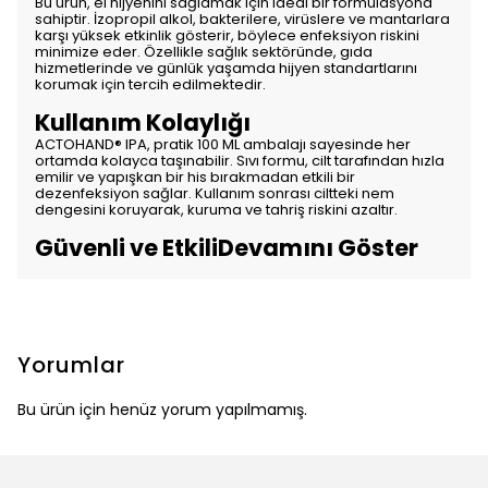
Bu ürün, el hijyenini sağlamak için ideal bir formülasyona
sahiptir. İzopropil alkol, bakterilere, virüslere ve mantarlara
karşı yüksek etkinlik gösterir, böylece enfeksiyon riskini
minimize eder. Özellikle sağlık sektöründe, gıda
hizmetlerinde ve günlük yaşamda hijyen standartlarını
korumak için tercih edilmektedir.
Kullanım Kolaylığı
ACTOHAND® IPA, pratik 100 ML ambalajı sayesinde her
ortamda kolayca taşınabilir. Sıvı formu, cilt tarafından hızla
emilir ve yapışkan bir his bırakmadan etkili bir
dezenfeksiyon sağlar. Kullanım sonrası ciltteki nem
dengesini koruyarak, kuruma ve tahriş riskini azaltır.
Güvenli ve EtkiliDevamını Göster
Yorumlar
Bu ürün için henüz yorum yapılmamış.