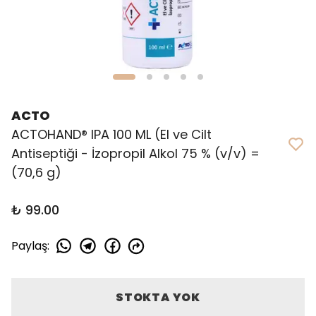
ACTO
ACTOHAND® IPA 100 ML ( El ve Cilt
Antiseptiği - İzopropil Alkol 75 % (v/v) =
(70,6 g)
₺ 99.00
Paylaş
:
STOKTA YOK