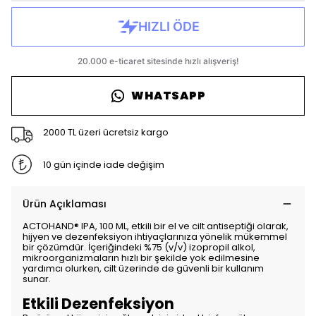
WHATSAPP
2000 TL üzeri ücretsiz kargo
10 gün içinde iade değişim
Ürün Açıklaması
ACTOHAND® IPA, 100 ML, etkili bir el ve cilt antiseptiği olarak,
hijyen ve dezenfeksiyon ihtiyaçlarınıza yönelik mükemmel
bir çözümdür. İçeriğindeki %75 (v/v) izopropil alkol,
mikroorganizmaların hızlı bir şekilde yok edilmesine
yardımcı olurken, cilt üzerinde de güvenli bir kullanım
sunar.
Etkili Dezenfeksiyon