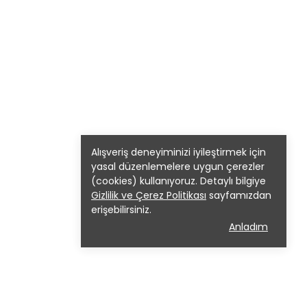
Alışveriş deneyiminizi iyileştirmek için
yasal düzenlemelere uygun çerezler
(cookies) kullanıyoruz. Detaylı bilgiye
Gizlilik ve Çerez Politikası
sayfamızdan
erişebilirsiniz.
Anladım