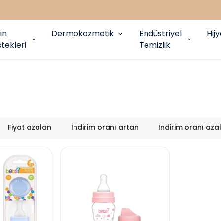
in
Dermokozmetik
Endüstriyel
Hij
tekleri
Temizlik
Fiyat azalan
İndirim oranı artan
İndirim oranı aza