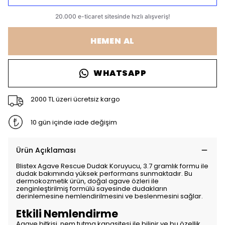
HEMEN AL
WHATSAPP
2000 TL üzeri ücretsiz kargo
10 gün içinde iade değişim
Ürün Açıklaması
Blistex Agave Rescue Dudak Koruyucu, 3.7 gramlık formu ile
dudak bakımında yüksek performans sunmaktadır. Bu
dermokozmetik ürün, doğal agave özleri ile
zenginleştirilmiş formülü sayesinde dudakların
derinlemesine nemlendirilmesini ve beslenmesini sağlar.
Etkili Nemlendirme
Agave bitkisi, nem tutma kapasitesi ile bilinir ve bu özellik,