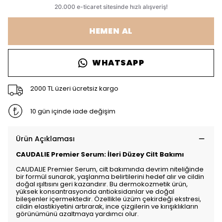
HEMEN AL
WHATSAPP
2000 TL üzeri ücretsiz kargo
10 gün içinde iade değişim
Ürün Açıklaması
CAUDALIE Premier Serum: İleri Düzey Cilt Bakımı
CAUDALIE Premier Serum, cilt bakımında devrim niteliğinde
bir formül sunarak, yaşlanma belirtilerini hedef alır ve cildin
doğal ışıltısını geri kazandırır. Bu dermokozmetik ürün,
yüksek konsantrasyonda antioksidanlar ve doğal
bileşenler içermektedir. Özellikle üzüm çekirdeği ekstresi,
cildin elastikiyetini artırarak, ince çizgilerin ve kırışıklıkların
görünümünü azaltmaya yardımcı olur.