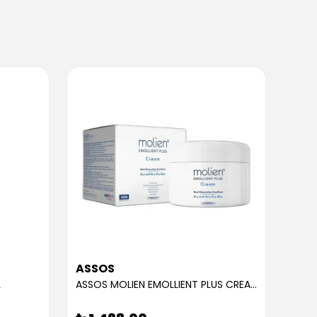
ASSOS
ASS
L
ASSOS MOLIEN EMOLLIENT PLUS CREAM 300ML