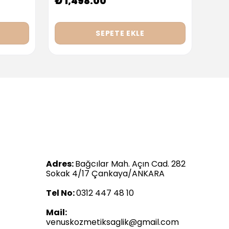
₺ 1,498.00
₺ 9
SEPETE EKLE
Adres:
Bağcılar Mah. Açın Cad. 282
Sokak 4/17 Çankaya/ANKARA
Tel No:
0312 447 48 10
Mail:
venuskozmetiksaglik@gmail.com