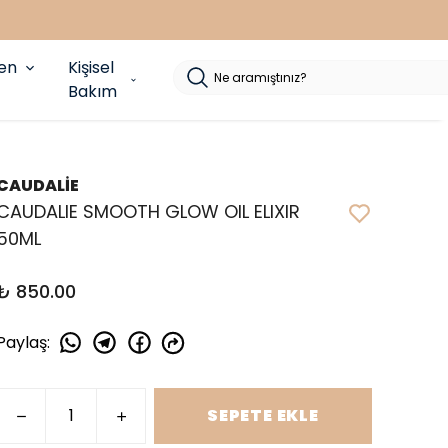
yen
Kişisel
Bakım
CAUDALİE
CAUDALIE SMOOTH GLOW OIL ELIXIR
50ML
₺ 850.00
Paylaş
:
SEPETE EKLE