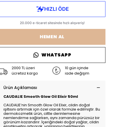
HEMEN AL
WHATSAPP
2000 TL üzeri
10 gün içinde
ücretsiz kargo
iade değişim
Ürün Açıklaması
CAUDALIE Smooth Glow Oil Elixir 50ml
CAUDALIE’nin Smooth Glow Oil Elixir, cildin doğal
ışıltısını artırmak için özel olarak formüle edilmiştir. Bu
dermokozmetik ürün, ciltte derinlemesine
nemlendirme sağlarken, aynı zamanda pürüzsüz bir
görünüm kazandırır. İçeriğindeki doğal yağlar, cildin
elastikiyetini artırarak, yaşlanma belirtilerinin