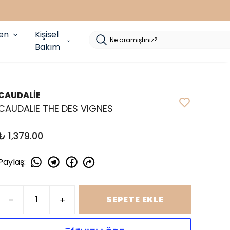
yen
Kişisel
Bakım
CAUDALİE
CAUDALIE THE DES VIGNES
₺ 1,379.00
Paylaş
:
SEPETE EKLE