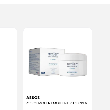
ASSOS
ASS
L
ASSOS MOLIEN EMOLLIENT PLUS CREAM 300ML