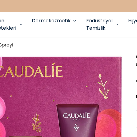
in
Dermokozmetik
Endüstriyel
Hij
tekleri
Temizlik
Spreyi