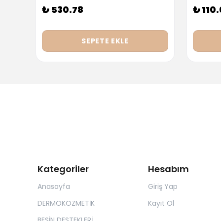
₺ 530.78
₺ 110
SEPETE EKLE
Kategoriler
Hesabım
Anasayfa
Giriş Yap
DERMOKOZMETİK
Kayıt Ol
BESİN DESTEKLERİ