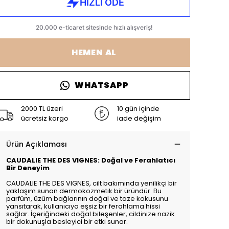
HEMEN AL
WHATSAPP
2000 TL üzeri
10 gün içinde
ücretsiz kargo
iade değişim
Ürün Açıklaması
CAUDALIE THE DES VIGNES: Doğal ve Ferahlatıcı
Bir Deneyim
CAUDALIE THE DES VIGNES, cilt bakımında yenilikçi bir
yaklaşım sunan dermokozmetik bir üründür. Bu
parfüm, üzüm bağlarının doğal ve taze kokusunu
yansıtarak, kullanıcıya eşsiz bir ferahlama hissi
sağlar. İçeriğindeki doğal bileşenler, cildinize nazik
bir dokunuşla besleyici bir etki sunar.