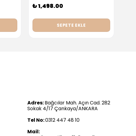
₺ 1,498.00
₺ 9
SEPETE EKLE
Adres:
Bağcılar Mah. Açın Cad. 282
Sokak 4/17 Çankaya/ANKARA
Tel No:
0312 447 48 10
Mail: