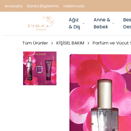
Anasayfa
Banka Bilgilerimiz
Hakkımızda
Ağız
Anne &
Bes
& Diş
Bebek
Des
Tüm Ürünler
KİŞİSEL BAKIM
Parfüm ve Vücut 