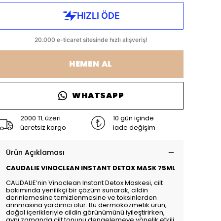
HEMEN AL
WHATSAPP
2000 TL üzeri
10 gün içinde
ücretsiz kargo
iade değişim
Ürün Açıklaması
CAUDALIE VINOCLEAN INSTANT DETOX MASK 75ML
CAUDALIE’nin Vinoclean Instant Detox Maskesi, cilt
bakımında yenilikçi bir çözüm sunarak, cildin
derinlemesine temizlenmesine ve toksinlerden
arınmasına yardımcı olur. Bu dermokozmetik ürün,
doğal içerikleriyle cildin görünümünü iyileştirirken,
aynı zamanda cilt tonunu dengelemeye yönelik etkili