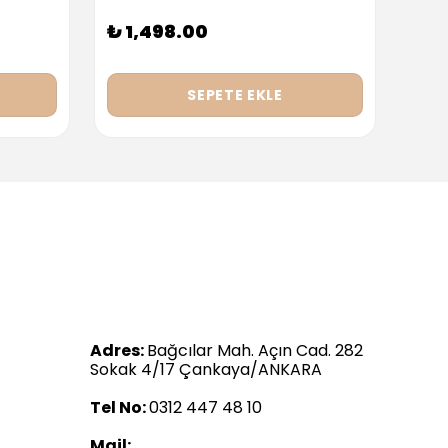
₺ 1,498.00
₺ 9
SEPETE EKLE
Adres:
Bağcılar Mah. Açın Cad. 282
Sokak 4/17 Çankaya/ANKARA
Tel No:
0312 447 48 10
Mail: