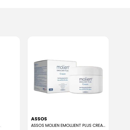
ASSOS
ASS
L
ASSOS MOLIEN EMOLLIENT PLUS CREAM 300ML