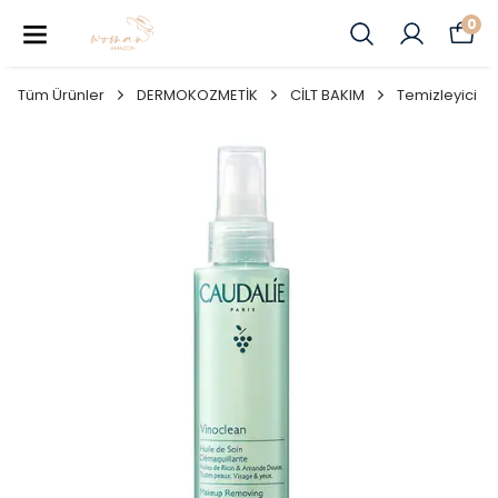
0
Tüm Ürünler
DERMOKOZMETİK
CİLT BAKIM
Temizleyici