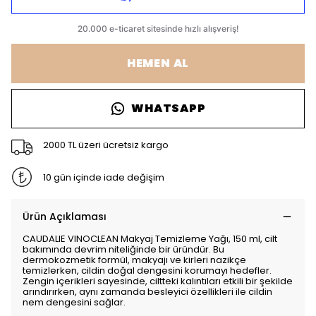
HEMEN AL
WHATSAPP
2000 TL üzeri ücretsiz kargo
10 gün içinde iade değişim
Ürün Açıklaması
CAUDALIE VINOCLEAN Makyaj Temizleme Yağı, 150 ml, cilt
bakımında devrim niteliğinde bir üründür. Bu
dermokozmetik formül, makyajı ve kirleri nazikçe
temizlerken, cildin doğal dengesini korumayı hedefler.
Zengin içerikleri sayesinde, ciltteki kalıntıları etkili bir şekilde
arındırırken, aynı zamanda besleyici özellikleri ile cildin
nem dengesini sağlar.