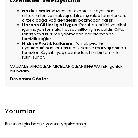
Özellikler ve Faydalar
Nazik Temizlik:
Micellar teknolojisi sayesinde,
ciltteki kirleri ve makyajı etkili bir şekilde temizlerken,
ciltteki doğal yağ dengesini bozmadan çalışır.
Hassas Ciltler İçin Uygun:
Paraben, sülfat ve alkol
içermeyen formülü, hassas ciltler için idealdir. Ciltte
tahriş veya kuruma yapmadan derinlemesine
temizlik sağlar.
Hızlı ve Pratik Kullanım:
Pamuk ped ile
uygulandığında, ciltteki tüm kirleri ve makyajı anında
temizler. Suya ihtiyaç duymadan, hızlı bir temizlik
rutini sunar.
CAUDALIE VINOCLEAN MICELLAR CLEANSING WATER, günlük
cilt bakım
Devamını Göster
Yorumlar
Bu ürün için henüz yorum yapılmamış.