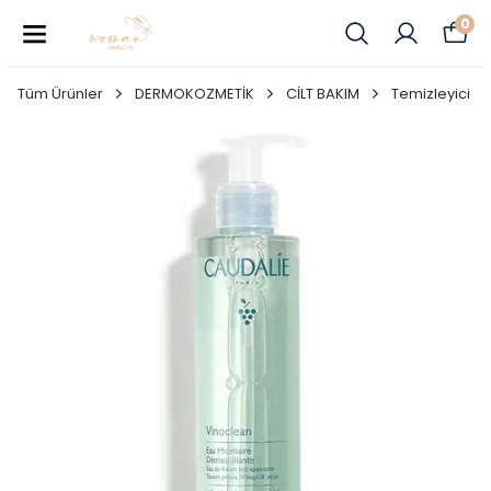
0
Tüm Ürünler
DERMOKOZMETİK
CİLT BAKIM
Temizleyici