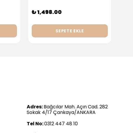
₺ 1,498.00
₺ 9
SEPETE EKLE
Adres:
Bağcılar Mah. Açın Cad. 282
Sokak 4/17 Çankaya/ANKARA
Tel No:
0312 447 48 10