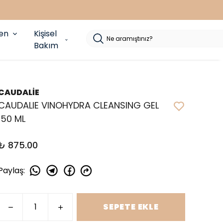
yen
Kişisel
Bakım
CAUDALİE
CAUDALIE VINOHYDRA CLEANSING GEL
150 ML
₺ 875.00
Paylaş
:
SEPETE EKLE