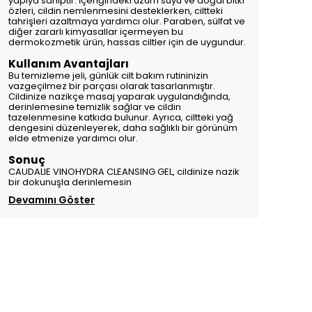
yapıya sahiptir. İçeriğindeki üzüm suyu ve doğal bitki
özleri, cildin nemlenmesini desteklerken, ciltteki
tahrişleri azaltmaya yardımcı olur. Paraben, sülfat ve
diğer zararlı kimyasallar içermeyen bu
dermokozmetik ürün, hassas ciltler için de uygundur.
Kullanım Avantajları
Bu temizleme jeli, günlük cilt bakım rutininizin
vazgeçilmez bir parçası olarak tasarlanmıştır.
Cildinize nazikçe masaj yaparak uygulandığında,
derinlemesine temizlik sağlar ve cildin
tazelenmesine katkıda bulunur. Ayrıca, ciltteki yağ
dengesini düzenleyerek, daha sağlıklı bir görünüm
elde etmenize yardımcı olur.
Sonuç
CAUDALIE VINOHYDRA CLEANSING GEL, cildinize nazik
bir dokunuşla derinlemesin
Devamını Göster