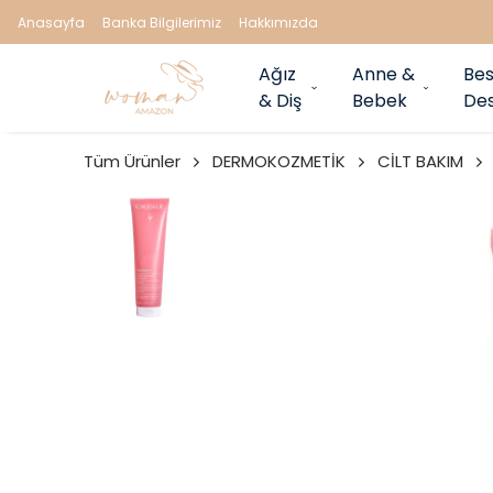
Anasayfa
Banka Bilgilerimiz
Hakkımızda
Ağız
Anne &
Bes
& Diş
Bebek
Des
Tüm Ürünler
DERMOKOZMETİK
CİLT BAKIM