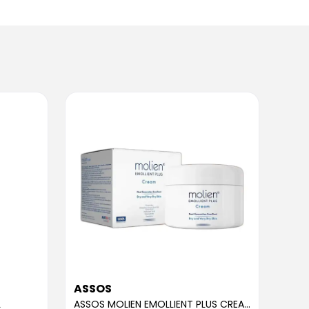
ASSOS
ASS
L
ASSOS MOLIEN EMOLLIENT PLUS CREAM 300ML