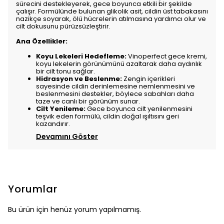
sürecini destekleyerek, gece boyunca etkili bir şekilde
çalışır. Formülünde bulunan glikolik asit, cildin üst tabakasını
nazikçe soyarak, ölü hücrelerin atılmasına yardımcı olur ve
cilt dokusunu pürüzsüzleştirir.
Ana Özellikler:
Koyu Lekeleri Hedefleme:
Vinoperfect gece kremi,
koyu lekelerin görünümünü azaltarak daha aydınlık
bir cilt tonu sağlar.
Hidrasyon ve Beslenme:
Zengin içerikleri
sayesinde cildin derinlemesine nemlenmesini ve
beslenmesini destekler, böylece sabahları daha
taze ve canlı bir görünüm sunar.
Cilt Yenileme:
Gece boyunca cilt yenilenmesini
teşvik eden formülü, cildin doğal ışıltısını geri
kazandırır.
Devamını Göster
Yorumlar
Bu ürün için henüz yorum yapılmamış.