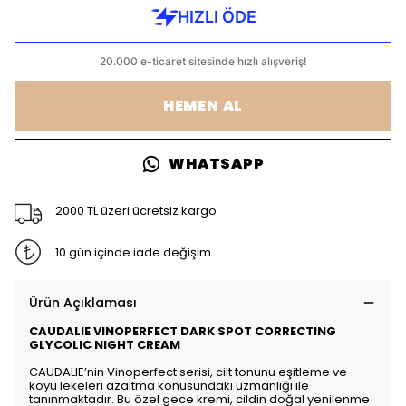
HEMEN AL
WHATSAPP
2000 TL üzeri ücretsiz kargo
10 gün içinde iade değişim
Ürün Açıklaması
CAUDALIE VINOPERFECT DARK SPOT CORRECTING
GLYCOLIC NIGHT CREAM
CAUDALIE’nin Vinoperfect serisi, cilt tonunu eşitleme ve
koyu lekeleri azaltma konusundaki uzmanlığı ile
tanınmaktadır. Bu özel gece kremi, cildin doğal yenilenme