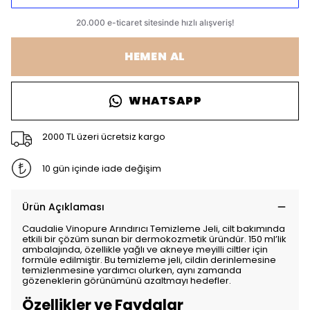
HEMEN AL
WHATSAPP
2000 TL üzeri ücretsiz kargo
10 gün içinde iade değişim
Ürün Açıklaması
Caudalie Vinopure Arındırıcı Temizleme Jeli, cilt bakımında
etkili bir çözüm sunan bir dermokozmetik üründür. 150 ml’lik
ambalajında, özellikle yağlı ve akneye meyilli ciltler için
formüle edilmiştir. Bu temizleme jeli, cildin derinlemesine
temizlenmesine yardımcı olurken, aynı zamanda
gözeneklerin görünümünü azaltmayı hedefler.
Özellikler ve Faydalar