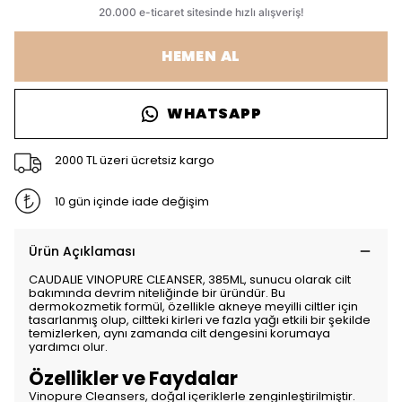
HEMEN AL
WHATSAPP
2000 TL üzeri ücretsiz kargo
10 gün içinde iade değişim
Ürün Açıklaması
CAUDALIE VINOPURE CLEANSER, 385ML, sunucu olarak cilt
bakımında devrim niteliğinde bir üründür. Bu
dermokozmetik formül, özellikle akneye meyilli ciltler için
tasarlanmış olup, ciltteki kirleri ve fazla yağı etkili bir şekilde
temizlerken, aynı zamanda cilt dengesini korumaya
yardımcı olur.
Özellikler ve Faydalar
Vinopure Cleansers, doğal içeriklerle zenginleştirilmiştir.