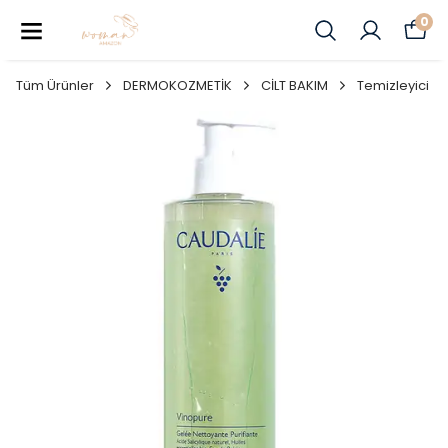
0
Tüm Ürünler
DERMOKOZMETİK
CİLT BAKIM
Temizleyici