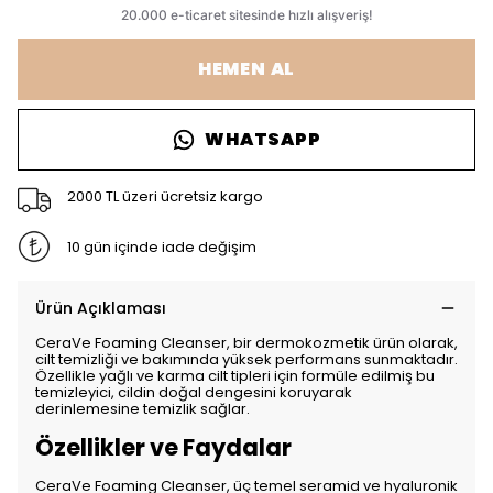
HEMEN AL
WHATSAPP
2000 TL üzeri ücretsiz kargo
10 gün içinde iade değişim
Ürün Açıklaması
CeraVe Foaming Cleanser, bir dermokozmetik ürün olarak,
cilt temizliği ve bakımında yüksek performans sunmaktadır.
Özellikle yağlı ve karma cilt tipleri için formüle edilmiş bu
temizleyici, cildin doğal dengesini koruyarak
derinlemesine temizlik sağlar.
Özellikler ve Faydalar
CeraVe Foaming Cleanser, üç temel seramid ve hyaluronik