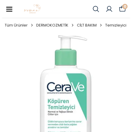
0
Tüm Ürünler
DERMOKOZMETİK
CİLT BAKIM
Temizleyici