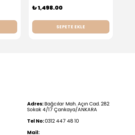
₺ 1,498.00
₺ 9
SEPETE EKLE
Adres:
Bağcılar Mah. Açın Cad. 282
Sokak 4/17 Çankaya/ANKARA
Tel No:
0312 447 48 10
Mail: