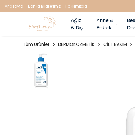
Anasayfa
Banka Bilgilerimiz
Hakkımızda
Ağız
Anne &
Bes
& Diş
Bebek
Des
Tüm Ürünler
DERMOKOZMETİK
CİLT BAKIM