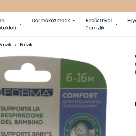
in
Dermokozmetik
Endüstriyel
Hij
tekleri
Temizlik
Emzik
Emzik