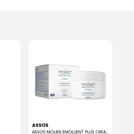
ASSOS
ASS
L
ASSOS MOLIEN EMOLLIENT PLUS CREAM 300ML