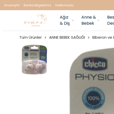
Anasayfa
Banka Bilgilerimiz
Hakkımızda
Ağız
Anne &
Bes
& Diş
Bebek
Des
Tüm Ürünler
ANNE BEBEK SAĞLIĞI
Biberon ve 