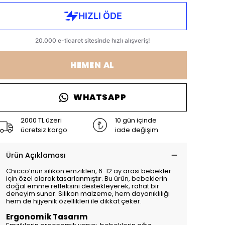
HEMEN AL
WHATSAPP
2000 TL üzeri
10 gün içinde
ücretsiz kargo
iade değişim
Ürün Açıklaması
Chicco’nun silikon emzikleri, 6-12 ay arası bebekler
için özel olarak tasarlanmıştır. Bu ürün, bebeklerin
doğal emme refleksini destekleyerek, rahat bir
deneyim sunar. Silikon malzeme, hem dayanıklılığı
hem de hijyenik özellikleri ile dikkat çeker.
Ergonomik Tasarım