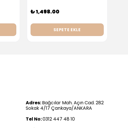
₺ 1,498.00
₺ 9
SEPETE EKLE
Adres:
Bağcılar Mah. Açın Cad. 282
Sokak 4/17 Çankaya/ANKARA
Tel No:
0312 447 48 10