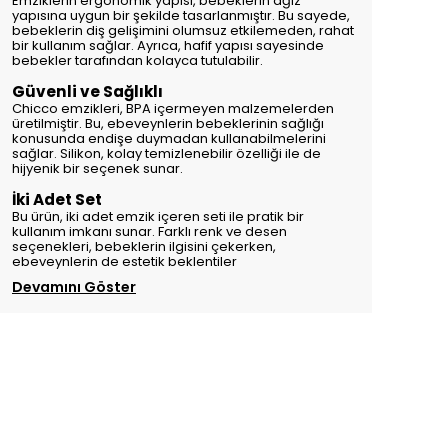
Emziklerin ergonomik yapısı, bebeklerin ağız
yapısına uygun bir şekilde tasarlanmıştır. Bu sayede,
bebeklerin diş gelişimini olumsuz etkilemeden, rahat
bir kullanım sağlar. Ayrıca, hafif yapısı sayesinde
bebekler tarafından kolayca tutulabilir.
Güvenli ve Sağlıklı
Chicco emzikleri, BPA içermeyen malzemelerden
üretilmiştir. Bu, ebeveynlerin bebeklerinin sağlığı
konusunda endişe duymadan kullanabilmelerini
sağlar. Silikon, kolay temizlenebilir özelliği ile de
hijyenik bir seçenek sunar.
İki Adet Set
Bu ürün, iki adet emzik içeren seti ile pratik bir
kullanım imkanı sunar. Farklı renk ve desen
seçenekleri, bebeklerin ilgisini çekerken,
ebeveynlerin de estetik beklentiler
Devamını Göster