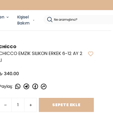
yen
Kişisel
Bakım
CHİCCO
CHICCO EMZIK SILIKON ERKEK 6-12 AY 2
LI
₺ 340.00
Paylaş
:
SEPETE EKLE