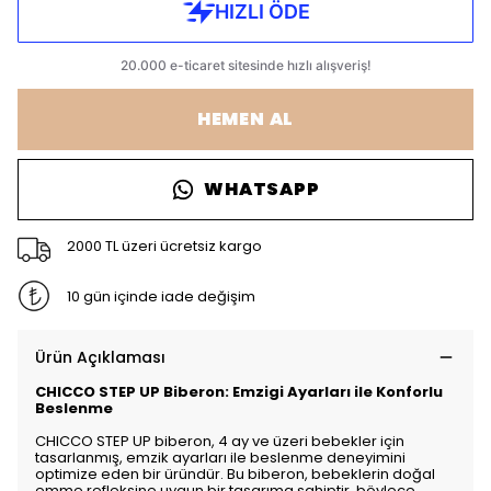
HEMEN AL
WHATSAPP
2000 TL üzeri ücretsiz kargo
10 gün içinde iade değişim
Ürün Açıklaması
CHICCO STEP UP Biberon: Emzigi Ayarları ile Konforlu
Beslenme
CHICCO STEP UP biberon, 4 ay ve üzeri bebekler için
tasarlanmış, emzik ayarları ile beslenme deneyimini
optimize eden bir üründür. Bu biberon, bebeklerin doğal
emme refleksine uygun bir tasarıma sahiptir, böylece