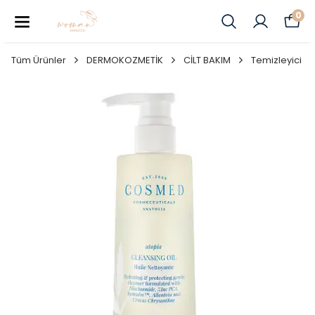
0
Tüm Ürünler
DERMOKOZMETİK
CİLT BAKIM
Temizleyici