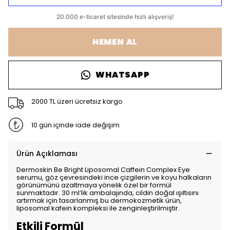
HEMEN AL
WHATSAPP
2000 TL üzeri ücretsiz kargo
10 gün içinde iade değişim
Ürün Açıklaması
Dermoskin Be Bright Liposomal Caffein Complex Eye
serumu, göz çevresindeki ince çizgilerin ve koyu halkaların
görünümünü azaltmaya yönelik özel bir formül
sunmaktadır. 30 ml’lik ambalajında, cildin doğal ışıltısını
artırmak için tasarlanmış bu dermokozmetik ürün,
liposomal kafein kompleksi ile zenginleştirilmiştir.
Etkili Formül