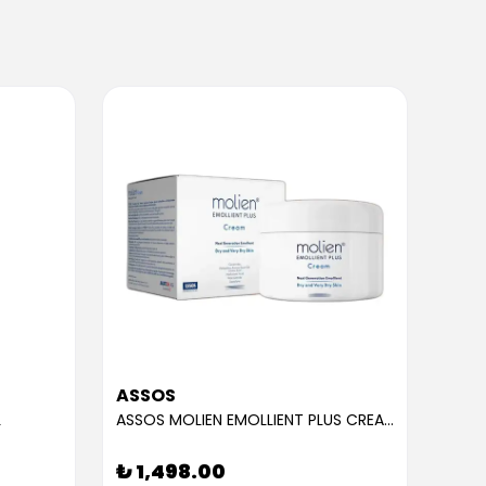
ASSOS
ASS
L
ASSOS MOLIEN EMOLLIENT PLUS CREAM 300ML
₺ 1,498.00
₺ 9