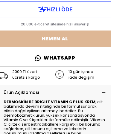
HEMEN AL
WHATSAPP
2000 TL üzeri
10 gün içinde
ücretsiz kargo
iade değişim
Ürün Açıklaması
DERMOSKİN BE BRIGHT VITAMIN C PLUS KREM
; cilt
bakımında devrim niteliğinde bir formül sunarak,
cildin doğal ışıltısını artırmayı hedefler. Bu
dermokozmetik ürün, yüksek konsantrasyonda
Vitamin C ve K içerikleri ile formüle edilmiştir. Vitamin
C, ciltteki serbest radikallere karşı etkili bir koruma
sağlarken, cilt tonunu eşitleme ve lekelerin
görünümünü azaltma özellikleri ile bilinir.