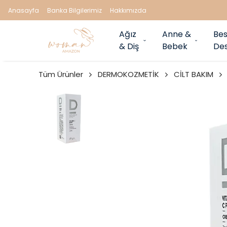
Anasayfa
Banka Bilgilerimiz
Hakkımızda
Ağız
Anne &
Bes
& Diş
Bebek
Des
Tüm Ürünler
DERMOKOZMETİK
CİLT BAKIM