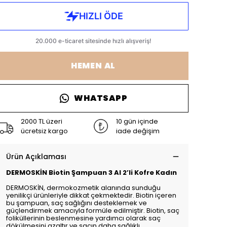
HEMEN AL
WHATSAPP
2000 TL üzeri
10 gün içinde
ücretsiz kargo
iade değişim
Ürün Açıklaması
DERMOSKİN Biotin Şampuan 3 Al 2’li Kofre Kadın
DERMOSKİN, dermokozmetik alanında sunduğu
yenilikçi ürünleriyle dikkat çekmektedir. Biotin içeren
bu şampuan, saç sağlığını desteklemek ve
güçlendirmek amacıyla formüle edilmiştir. Biotin, saç
foliküllerinin beslenmesine yardımcı olarak saç
dökülmesini azaltır ve saçın daha sağlıklı