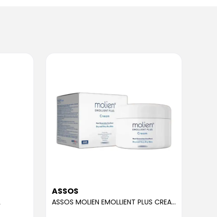
ASSOS
ASS
L
ASSOS MOLIEN EMOLLIENT PLUS CREAM 300ML