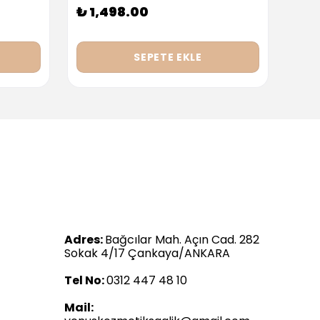
₺ 1,498.00
₺ 9
SEPETE EKLE
Adres:
Bağcılar Mah. Açın Cad. 282
Sokak 4/17 Çankaya/ANKARA
Tel No:
0312 447 48 10
Mail: