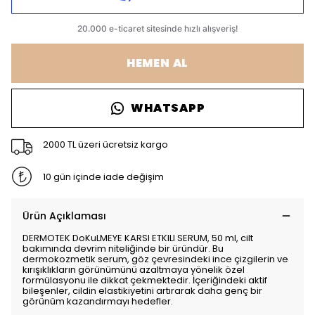
HEMEN AL
WHATSAPP
2000 TL üzeri ücretsiz kargo
10 gün içinde iade değişim
Ürün Açıklaması
DERMOTEK DoKuLMEYE KARSI ETKILI SERUM, 50 ml, cilt
bakımında devrim niteliğinde bir üründür. Bu
dermokozmetik serum, göz çevresindeki ince çizgilerin ve
kırışıklıkların görünümünü azaltmaya yönelik özel
formülasyonu ile dikkat çekmektedir. İçeriğindeki aktif
bileşenler, cildin elastikiyetini artırarak daha genç bir
görünüm kazandırmayı hedefler.