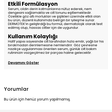
Etkili Formülasyon
Serum, cildin derin katmanlarına nüfuz ederek, nem
dengesini sağlamakta ve cilt tonunu eşitlemektedir.
Özellikle göz altı morlukları ve şişlikleri üzerinde etkili olan
bu ürün, düzenli kullanımda belirgin bir iyileşme sunar.
DERMOTEK’in geliştirdiği bu formül, dermatolojik olarak test
edilmiş olup, hassas ciltler için de uygundur.
Kullanım Kolaylığı
Hafif yapısı sayesinde cilt tarafından hızla emilir, yağlı bir his
bırakmadan derinlemesine nemlendirir. Göz çevresine
nazikçe uygulanması önerilen serum, günlük cilt bakım
rutininizin vazgeçilmez bir parçası haline gelecektir.
Devamını Göster
Yorumlar
Bu ürün için henüz yorum yapılmamış.