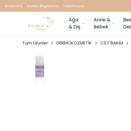
Anasayfa
Banka Bilgilerimiz
Hakkımızda
Ağız
Anne &
Bes
& Diş
Bebek
Des
Tüm Ürünler
DERMOKOZMETİK
CİLT BAKIM