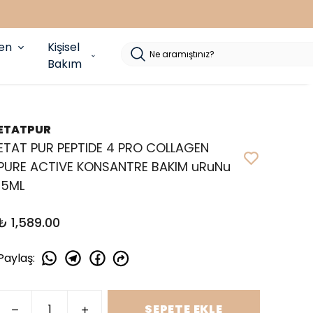
yen
Kişisel
Bakım
ETATPUR
ETAT PUR PEPTIDE 4 PRO COLLAGEN
PURE ACTIVE KONSANTRE BAKIM uRuNu
15ML
₺ 1,589.00
Paylaş
:
SEPETE EKLE