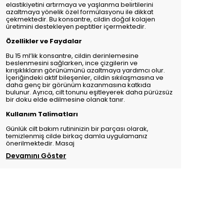
elastikiyetini artırmaya ve yaşlanma belirtilerini
azaltmaya yönelik özel formülasyonu ile dikkat
çekmektedir. Bu konsantre, cildin doğal kolajen
üretimini destekleyen peptitler içermektedir.
Özellikler ve Faydalar
Bu 15 ml’lik konsantre, cildin derinlemesine
beslenmesini sağlarken, ince çizgilerin ve
kırışıklıkların görünümünü azaltmaya yardımcı olur.
İçeriğindeki aktif bileşenler, cildin sıkılaşmasına ve
daha genç bir görünüm kazanmasına katkıda
bulunur. Ayrıca, cilt tonunu eşitleyerek daha pürüzsüz
bir doku elde edilmesine olanak tanır.
Kullanım Talimatları
Günlük cilt bakım rutininizin bir parçası olarak,
temizlenmiş cilde birkaç damla uygulamanız
önerilmektedir. Masaj
Devamını Göster