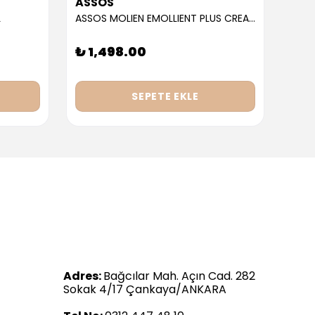
ASSOS
ASS
L
ASSOS MOLIEN EMOLLIENT PLUS CREAM 300ML
₺ 1,498.00
₺ 9
SEPETE EKLE
Adres:
Bağcılar Mah. Açın Cad. 282
Sokak 4/17 Çankaya/ANKARA