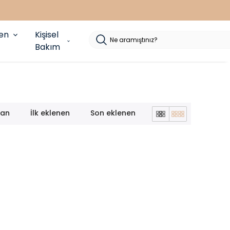
yen
Kişisel
Bakım
lan
İlk eklenen
Son eklenen