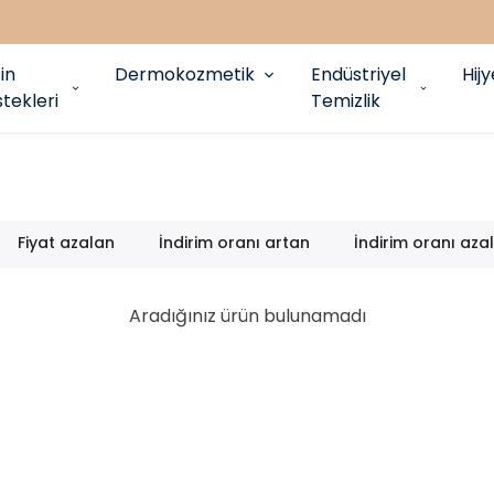
in
Dermokozmetik
Endüstriyel
Hij
tekleri
Temizlik
Fiyat azalan
İndirim oranı artan
İndirim oranı aza
Aradığınız ürün bulunamadı