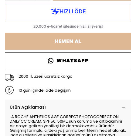
HEMEN AL
WHATSAPP
2000 TL üzeri ücretsiz kargo
10 gün içinde iade değişim
Ürün Açıklaması
LA ROCHE ANTHELIOS AGE CORRECT PHOTOCORRECTION
DAILY CC CREAM, SPF 50, 50ML, sun koruma ve cilt bakımını
bir araya getiren yenilikçi bir dermokozmetik üründür.
Gelişmiş formülü, ciltteki yaşlanma belirtilerini hedef alarak,
ince çizgilerin ve kırışıklıkların görünümünü azaltmaya