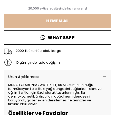
HEMEN AL
WHATSAPP
2000 TL üzeri ücretsiz kargo
10 gün içinde iade değişim
Ürün Açıklaması
MURAD CLARIFYING WATER JEL, 60 ML, sunucu olduğu
formülasyon ile ciltteki yağ dengesini sağlarken, akneye
eğilimli ciltler için özel olarak tasarlanmıştır. Bu
dermokozmetik ürün, cildin doğal nem dengesini
koruyarak, gözenekleri derinlemesine temizler ve
tıkanıklıkları önler.
Özellikler ve Faydalar