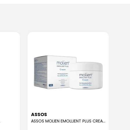
ASSOS
ASS
L
ASSOS MOLIEN EMOLLIENT PLUS CREAM 300ML