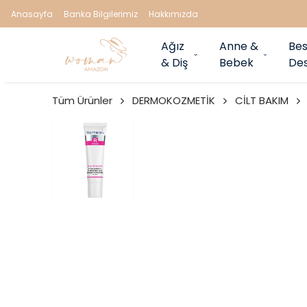
Anasayfa
Banka Bilgilerimiz
Hakkımızda
Ağız
Anne &
Bes
& Diş
Bebek
Des
Tüm Ürünler
DERMOKOZMETİK
CİLT BAKIM