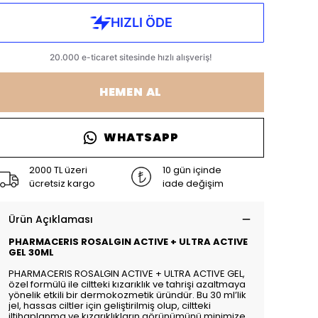
HEMEN AL
WHATSAPP
2000 TL üzeri
10 gün içinde
ücretsiz kargo
iade değişim
Ürün Açıklaması
PHARMACERIS ROSALGIN ACTIVE + ULTRA ACTIVE
GEL 30ML
PHARMACERIS ROSALGIN ACTIVE + ULTRA ACTIVE GEL,
özel formülü ile ciltteki kızarıklık ve tahrişi azaltmaya
yönelik etkili bir dermokozmetik üründür. Bu 30 ml’lik
jel, hassas ciltler için geliştirilmiş olup, ciltteki
iltihaplanma ve kızarıklıkların görünümünü minimize