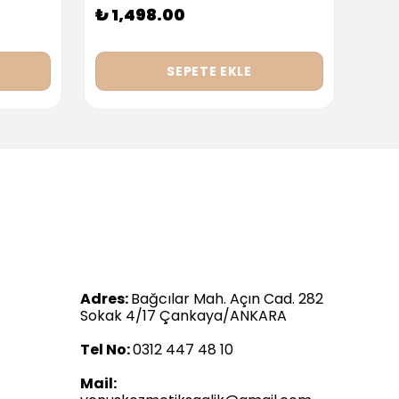
₺ 1,498.00
₺ 9
SEPETE EKLE
Adres:
Bağcılar Mah. Açın Cad. 282
Sokak 4/17 Çankaya/ANKARA
Tel No:
0312 447 48 10
Mail: