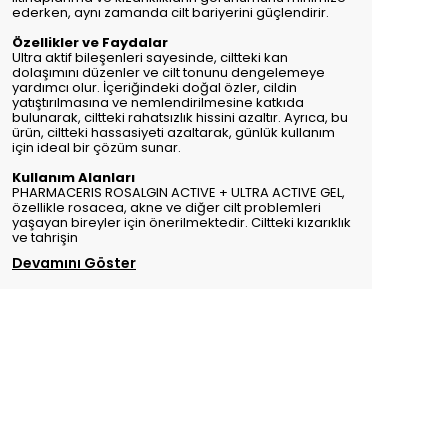
ederken, aynı zamanda cilt bariyerini güçlendirir.
Özellikler ve Faydalar
Ultra aktif bileşenleri sayesinde, ciltteki kan
dolaşımını düzenler ve cilt tonunu dengelemeye
yardımcı olur. İçeriğindeki doğal özler, cildin
yatıştırılmasına ve nemlendirilmesine katkıda
bulunarak, ciltteki rahatsızlık hissini azaltır. Ayrıca, bu
ürün, ciltteki hassasiyeti azaltarak, günlük kullanım
için ideal bir çözüm sunar.
Kullanım Alanları
PHARMACERIS ROSALGIN ACTIVE + ULTRA ACTIVE GEL,
özellikle rosacea, akne ve diğer cilt problemleri
yaşayan bireyler için önerilmektedir. Ciltteki kızarıklık
ve tahrişin
Devamını Göster