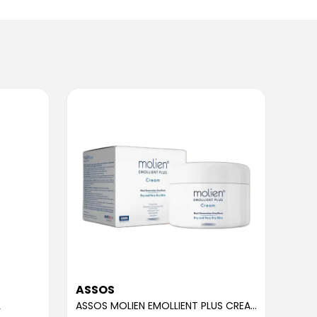
ASSOS
ASS
L
ASSOS MOLIEN EMOLLIENT PLUS CREAM 300ML