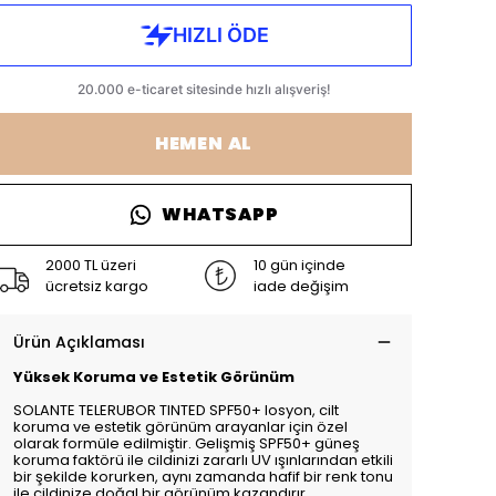
HEMEN AL
WHATSAPP
2000 TL üzeri
10 gün içinde
ücretsiz kargo
iade değişim
Ürün Açıklaması
Yüksek Koruma ve Estetik Görünüm
SOLANTE TELERUBOR TINTED SPF50+ losyon, cilt
koruma ve estetik görünüm arayanlar için özel
olarak formüle edilmiştir. Gelişmiş SPF50+ güneş
koruma faktörü ile cildinizi zararlı UV ışınlarından etkili
bir şekilde korurken, aynı zamanda hafif bir renk tonu
ile cildinize doğal bir görünüm kazandırır.