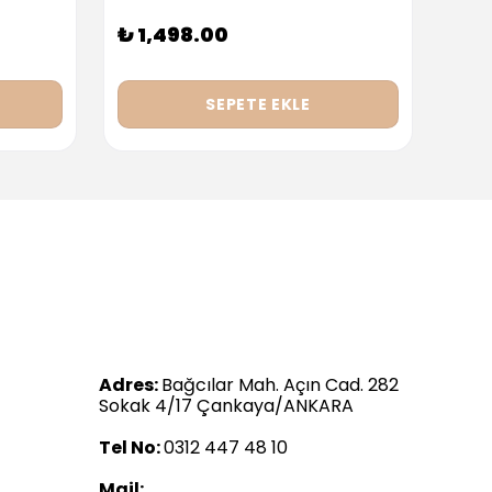
₺ 1,498.00
₺ 9
SEPETE EKLE
Adres:
Bağcılar Mah. Açın Cad. 282
Sokak 4/17 Çankaya/ANKARA
Tel No:
0312 447 48 10
Mail: