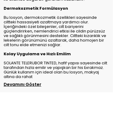
Dermokozmetik Formülasyon
Bu losyon, dermokozmetik özellikleri sayesinde
ciltteki hassasiyeti azaltmaya yardımcı olur.
İçeriğindeki özel bileşenler, cilt bariyerini
güçlendirirken, nemlendirici etkisi ile cildin pürüzsüz
ve sağlıklı görünmesini destekler. Ciltteki kızarıklık ve
lekelerin görünümünü azaltarak, daha homojen bir
cilt tonu elde etmenizi sağlar.
Kolay Uygulama ve Hızlı Emilim
SOLANTE TELERUBOR TINTED, hafif yapısı sayesinde cilt
tarafından hızla emilir ve yapışkan bir his bırakmaz.
Günlük kullanım için ideal olan bu losyon, makyaj
altına da rahat
Devamını Göster