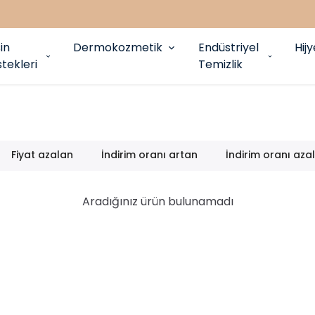
in
Dermokozmetik
Endüstriyel
Hij
tekleri
Temizlik
Fiyat azalan
İndirim oranı artan
İndirim oranı aza
Aradığınız ürün bulunamadı