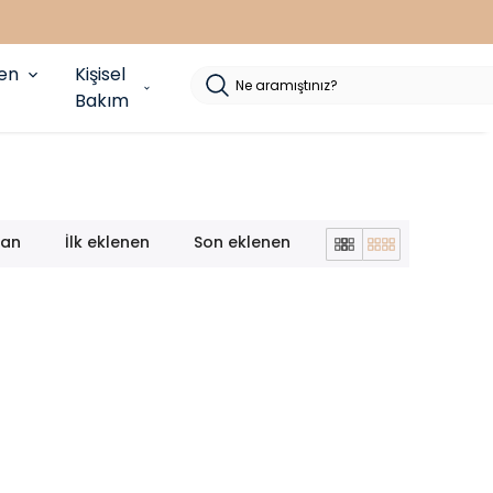
yen
Kişisel
Bakım
lan
İlk eklenen
Son eklenen