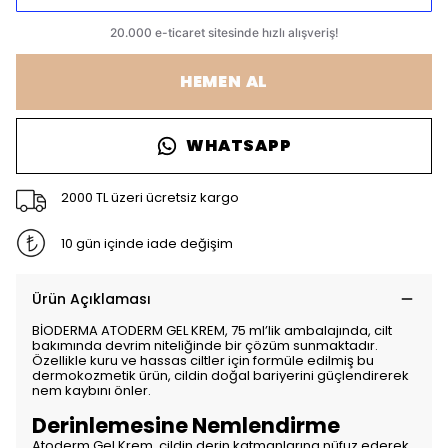
HEMEN AL
WHATSAPP
2000 TL üzeri ücretsiz kargo
10 gün içinde iade değişim
Ürün Açıklaması
BİODERMA ATODERM GEL KREM, 75 ml’lik ambalajında, cilt
bakımında devrim niteliğinde bir çözüm sunmaktadır.
Özellikle kuru ve hassas ciltler için formüle edilmiş bu
dermokozmetik ürün, cildin doğal bariyerini güçlendirerek
nem kaybını önler.
Derinlemesine Nemlendirme
Atoderm Gel Krem, cildin derin katmanlarına nüfuz ederek