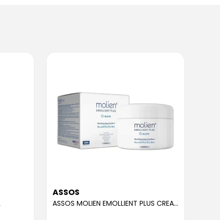
ASSOS
ASS
L
ASSOS MOLIEN EMOLLIENT PLUS CREAM 300ML