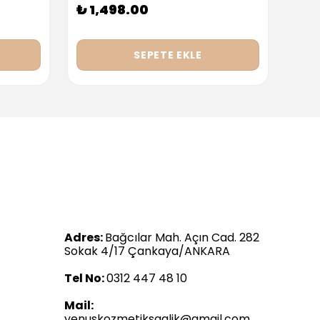
₺ 1,498.00
₺ 9
SEPETE EKLE
Adres:
Bağcılar Mah. Açın Cad. 282
Sokak 4/17 Çankaya/ANKARA
Tel No:
0312 447 48 10
Mail:
venuskozmetiksaglik@gmail.com