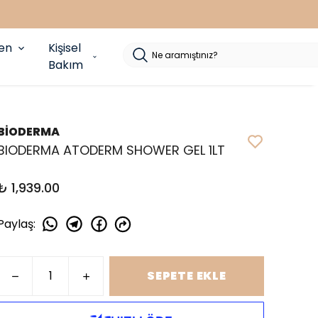
yen
Kişisel
Bakım
BİODERMA
BIODERMA ATODERM SHOWER GEL 1LT
₺ 1,939.00
Paylaş
:
SEPETE EKLE