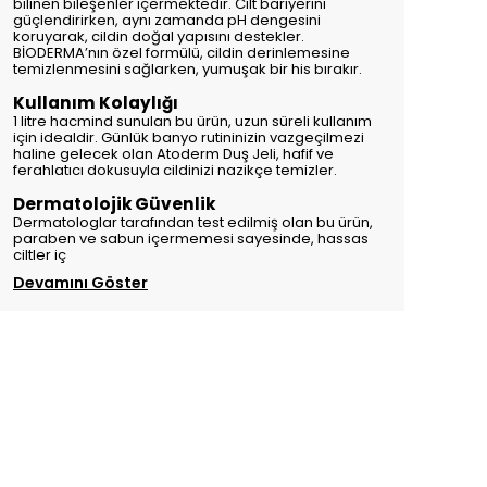
bilinen bileşenler içermektedir. Cilt bariyerini
güçlendirirken, aynı zamanda pH dengesini
koruyarak, cildin doğal yapısını destekler.
BİODERMA’nın özel formülü, cildin derinlemesine
temizlenmesini sağlarken, yumuşak bir his bırakır.
Kullanım Kolaylığı
1 litre hacmind sunulan bu ürün, uzun süreli kullanım
için idealdir. Günlük banyo rutininizin vazgeçilmezi
haline gelecek olan Atoderm Duş Jeli, hafif ve
ferahlatıcı dokusuyla cildinizi nazikçe temizler.
Dermatolojik Güvenlik
Dermatologlar tarafından test edilmiş olan bu ürün,
paraben ve sabun içermemesi sayesinde, hassas
ciltler iç
Devamını Göster