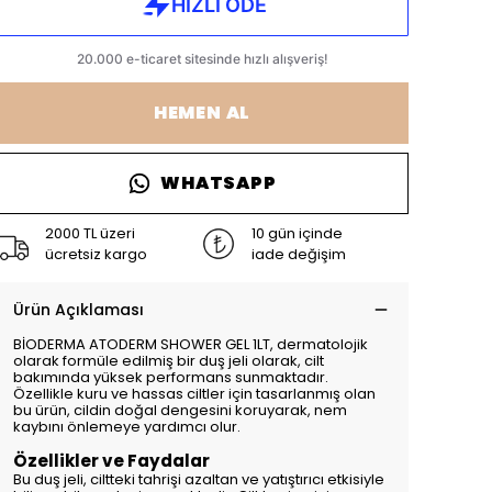
HEMEN AL
WHATSAPP
2000 TL üzeri
10 gün içinde
ücretsiz kargo
iade değişim
Ürün Açıklaması
BİODERMA ATODERM SHOWER GEL 1LT, dermatolojik
olarak formüle edilmiş bir duş jeli olarak, cilt
bakımında yüksek performans sunmaktadır.
Özellikle kuru ve hassas ciltler için tasarlanmış olan
bu ürün, cildin doğal dengesini koruyarak, nem
kaybını önlemeye yardımcı olur.
Özellikler ve Faydalar
Bu duş jeli, ciltteki tahrişi azaltan ve yatıştırıcı etkisiyle