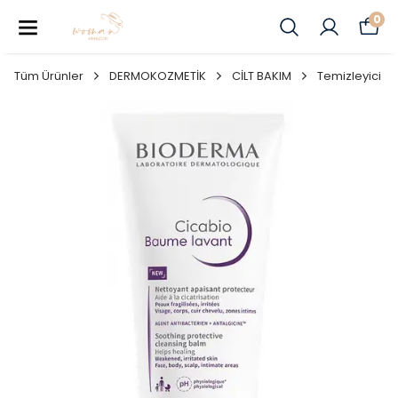
0
Tüm Ürünler
DERMOKOZMETİK
CİLT BAKIM
Temizleyici