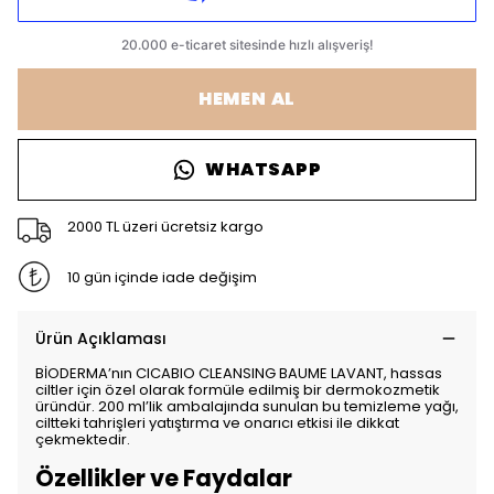
HEMEN AL
WHATSAPP
2000 TL üzeri ücretsiz kargo
10 gün içinde iade değişim
Ürün Açıklaması
BİODERMA’nın CICABIO CLEANSING BAUME LAVANT, hassas
ciltler için özel olarak formüle edilmiş bir dermokozmetik
üründür. 200 ml’lik ambalajında sunulan bu temizleme yağı,
ciltteki tahrişleri yatıştırma ve onarıcı etkisi ile dikkat
çekmektedir.
Özellikler ve Faydalar