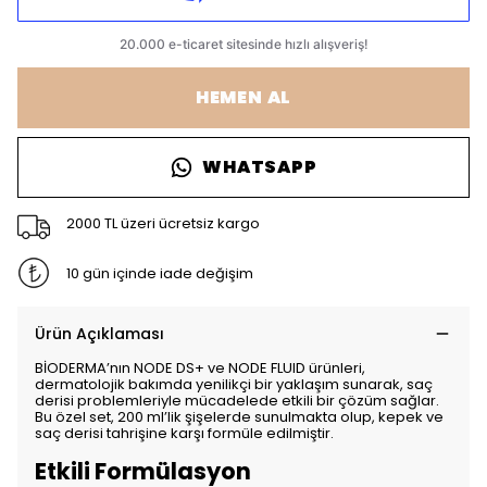
HEMEN AL
WHATSAPP
2000 TL üzeri ücretsiz kargo
10 gün içinde iade değişim
Ürün Açıklaması
BİODERMA’nın NODE DS+ ve NODE FLUID ürünleri,
dermatolojik bakımda yenilikçi bir yaklaşım sunarak, saç
derisi problemleriyle mücadelede etkili bir çözüm sağlar.
Bu özel set, 200 ml’lik şişelerde sunulmakta olup, kepek ve
saç derisi tahrişine karşı formüle edilmiştir.
Etkili Formülasyon