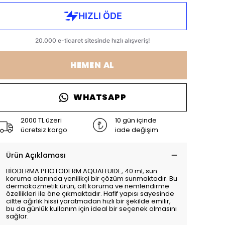
HEMEN AL
WHATSAPP
2000 TL üzeri
10 gün içinde
ücretsiz kargo
iade değişim
Ürün Açıklaması
BİODERMA PHOTODERM AQUAFLUIDE, 40 ml, sun
koruma alanında yenilikçi bir çözüm sunmaktadır. Bu
dermokozmetik ürün, cilt koruma ve nemlendirme
özellikleri ile öne çıkmaktadır. Hafif yapısı sayesinde
ciltte ağırlık hissi yaratmadan hızlı bir şekilde emilir,
bu da günlük kullanım için ideal bir seçenek olmasını
sağlar.