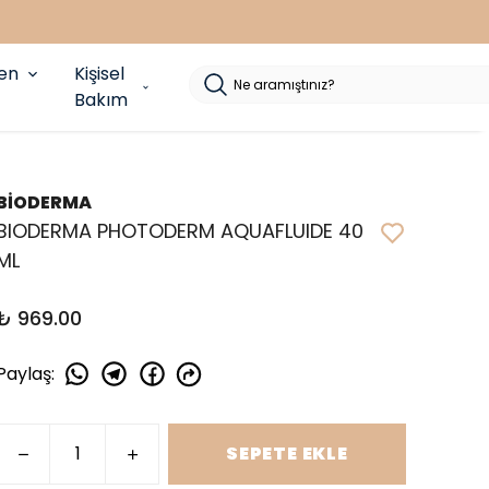
yen
Kişisel
Bakım
BİODERMA
BIODERMA PHOTODERM AQUAFLUIDE 40
ML
₺ 969.00
Paylaş
:
SEPETE EKLE