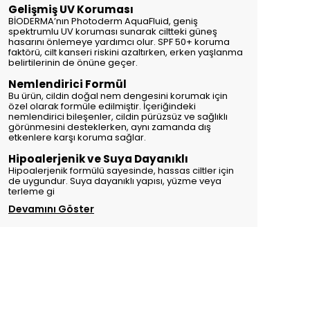
Gelişmiş UV Koruması
BİODERMA’nın Photoderm AquaFluid, geniş
spektrumlu UV koruması sunarak ciltteki güneş
hasarını önlemeye yardımcı olur. SPF 50+ koruma
faktörü, cilt kanseri riskini azaltırken, erken yaşlanma
belirtilerinin de önüne geçer.
Nemlendirici Formül
Bu ürün, cildin doğal nem dengesini korumak için
özel olarak formüle edilmiştir. İçeriğindeki
nemlendirici bileşenler, cildin pürüzsüz ve sağlıklı
görünmesini desteklerken, aynı zamanda dış
etkenlere karşı koruma sağlar.
Hipoalerjenik ve Suya Dayanıklı
Hipoalerjenik formülü sayesinde, hassas ciltler için
de uygundur. Suya dayanıklı yapısı, yüzme veya
terleme gi
Devamını Göster