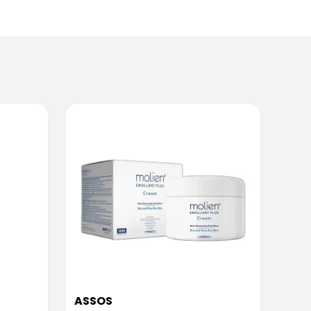
ASSOS
ASS