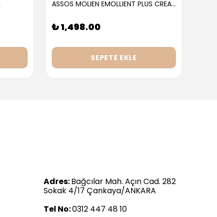
L
ASSOS MOLIEN EMOLLIENT PLUS CREAM 300ML
₺ 1,498.00
₺ 9
SEPETE EKLE
Adres:
Bağcılar Mah. Açın Cad. 282
Sokak 4/17 Çankaya/ANKARA
Tel No:
0312 447 48 10