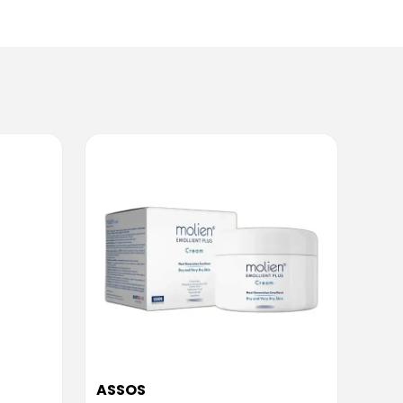
ASSOS
ASS