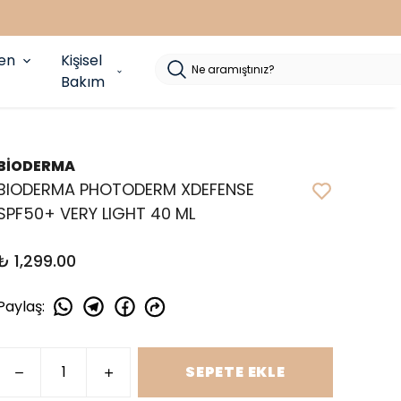
yen
Kişisel
Bakım
BİODERMA
BIODERMA PHOTODERM XDEFENSE
SPF50+ VERY LIGHT 40 ML
₺ 1,299.00
Paylaş
:
SEPETE EKLE