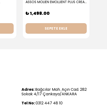
L
ASSOS MOLIEN EMOLLIENT PLUS CREAM 300ML
₺ 1,498.00
₺ 9
SEPETE EKLE
Adres:
Bağcılar Mah. Açın Cad. 282
Sokak 4/17 Çankaya/ANKARA
Tel No:
0312 447 48 10