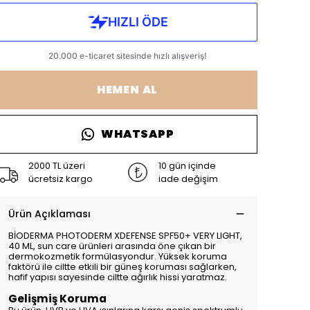
HEMEN AL
WHATSAPP
2000 TL üzeri
10 gün içinde
ücretsiz kargo
iade değişim
Ürün Açıklaması
BİODERMA PHOTODERM XDEFENSE SPF50+ VERY LIGHT,
40 ML, sun care ürünleri arasında öne çıkan bir
dermokozmetik formülasyondur. Yüksek koruma
faktörü ile ciltte etkili bir güneş koruması sağlarken,
hafif yapısı sayesinde ciltte ağırlık hissi yaratmaz.
Gelişmiş Koruma