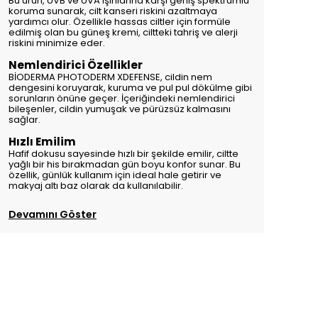
Bu ürün, UVB ve UVA ışınlarına karşı geniş spektrumlu
koruma sunarak, cilt kanseri riskini azaltmaya
yardımcı olur. Özellikle hassas ciltler için formüle
edilmiş olan bu güneş kremi, ciltteki tahriş ve alerji
riskini minimize eder.
Nemlendirici Özellikler
BİODERMA PHOTODERM XDEFENSE, cildin nem
dengesini koruyarak, kuruma ve pul pul dökülme gibi
sorunların önüne geçer. İçeriğindeki nemlendirici
bileşenler, cildin yumuşak ve pürüzsüz kalmasını
sağlar.
Hızlı Emilim
Hafif dokusu sayesinde hızlı bir şekilde emilir, ciltte
yağlı bir his bırakmadan gün boyu konfor sunar. Bu
özellik, günlük kullanım için ideal hale getirir ve
makyaj altı baz olarak da kullanılabilir.
Devamını Göster