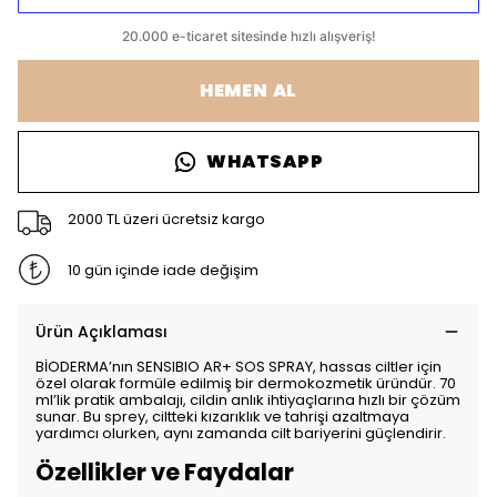
HEMEN AL
WHATSAPP
2000 TL üzeri ücretsiz kargo
10 gün içinde iade değişim
Ürün Açıklaması
BİODERMA’nın SENSIBIO AR+ SOS SPRAY, hassas ciltler için
özel olarak formüle edilmiş bir dermokozmetik üründür. 70
ml’lik pratik ambalajı, cildin anlık ihtiyaçlarına hızlı bir çözüm
sunar. Bu sprey, ciltteki kızarıklık ve tahrişi azaltmaya
yardımcı olurken, aynı zamanda cilt bariyerini güçlendirir.
Özellikler ve Faydalar