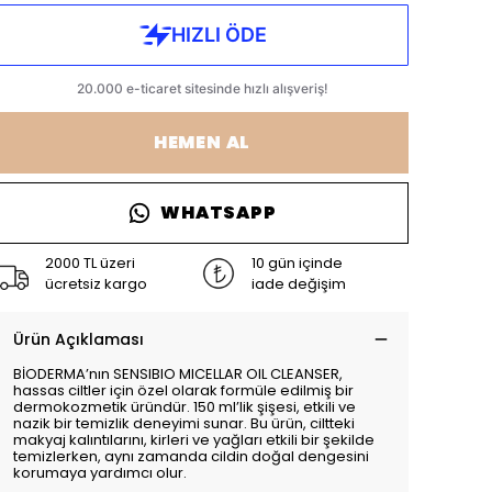
HEMEN AL
WHATSAPP
2000 TL üzeri
10 gün içinde
ücretsiz kargo
iade değişim
Ürün Açıklaması
BİODERMA’nın SENSIBIO MICELLAR OIL CLEANSER,
hassas ciltler için özel olarak formüle edilmiş bir
dermokozmetik üründür. 150 ml’lik şişesi, etkili ve
nazik bir temizlik deneyimi sunar. Bu ürün, ciltteki
makyaj kalıntılarını, kirleri ve yağları etkili bir şekilde
temizlerken, aynı zamanda cildin doğal dengesini
korumaya yardımcı olur.