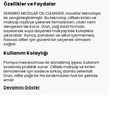
Özellikler ve Faydalar
SENSIBIO MICELLAR OIL CLEANSER, micellar teknolojisi
ile zenginleştirilmiştir. Bu teknoloji, ciltteki kirleri ve
makyajı nazikçe çekerek temizlerken, cildin nem
dengesini de korur. Ürün, yağ bazlı formülü
sayesinde suya dayanıklı makyajı bile kolaylıkla
çıkarabilir. Ayrıca, paraben ve alkol içermemesi,
hassas ciltler için güvenli bir seçenek olmasını
sağlar.
Kullanım Kolaylığı
Pompa mekanizması ile donatılmış şişesi, kullanım
sırasında pratiklik sunar. Ciltteki makyajı ve kirleri
temizlemek için sadece birkaç damla yeterlidir.
Ürün, ciltte yağlı bir his bırakmadan hızlı bir şekilde
emilir
Devamını Göster