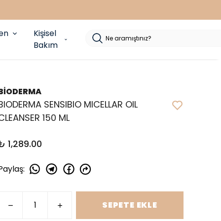
yen
Kişisel
Bakım
BİODERMA
BIODERMA SENSIBIO MICELLAR OIL
CLEANSER 150 ML
₺ 1,289.00
Paylaş
:
SEPETE EKLE