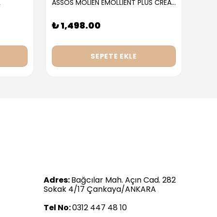
L
ASSOS MOLIEN EMOLLIENT PLUS CREAM 300ML
₺ 1,498.00
₺ 9
SEPETE EKLE
Adres:
Bağcılar Mah. Açın Cad. 282
Sokak 4/17 Çankaya/ANKARA
Tel No:
0312 447 48 10