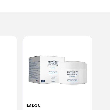
ASSOS
ASS