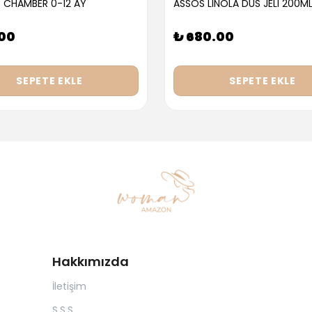
 CHAMBER 0-12 AY
ASSOS LINOLA DUS JELI 200M
.00
₺ 680.00
SEPETE EKLE
SEPETE EKLE
Hakkımızda
İletişim
S.S.S