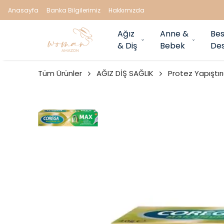
Anasayfa
Banka Bilgilerimiz
Hakkımızda
Ağız
Anne &
Bes
& Diş
Bebek
Des
Tüm Ürünler
AĞIZ DİŞ SAĞLIK
Protez Yapıştırı