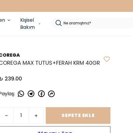
yen
Kişisel
Bakım
COREGA
COREGA MAX TUTUS+FERAH KRM 40GR
₺ 239.00
Paylaş
:
SEPETE EKLE