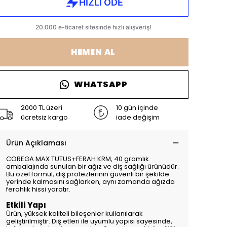
HEMEN AL
WHATSAPP
2000 TL üzeri
10 gün içinde
ücretsiz kargo
iade değişim
Ürün Açıklaması
COREGA MAX TUTUS+FERAH KRM, 40 gramlık
ambalajında sunulan bir ağız ve diş sağlığı ürünüdür.
Bu özel formül, diş protezlerinin güvenli bir şekilde
yerinde kalmasını sağlarken, aynı zamanda ağızda
ferahlık hissi yaratır.
Etkili Yapı
Ürün, yüksek kaliteli bileşenler kullanılarak
geliştirilmiştir. Diş etleri ile uyumlu yapısı sayesinde,