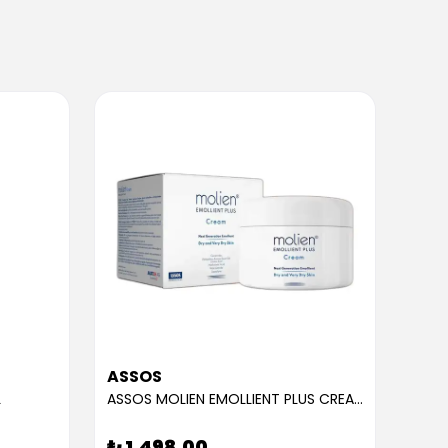
ASSOS
ASS
L
ASSOS MOLIEN EMOLLIENT PLUS CREAM 300ML
₺ 1,498.00
₺ 9