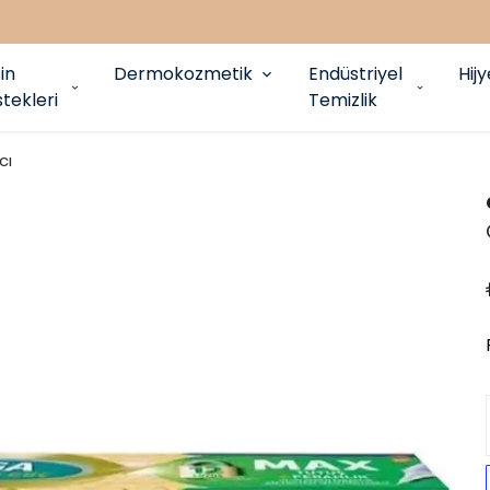
in
Dermokozmetik
Endüstriyel
Hij
tekleri
Temizlik
cı