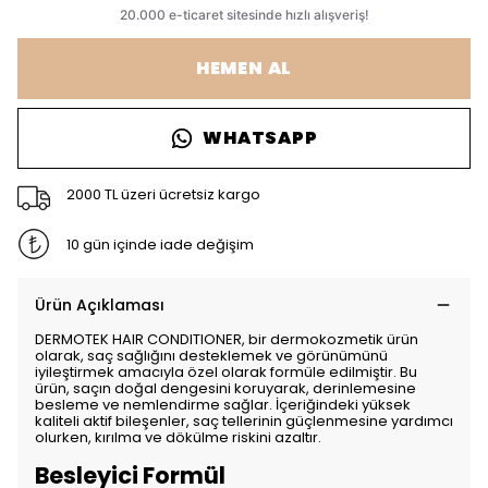
HEMEN AL
WHATSAPP
2000 TL üzeri ücretsiz kargo
10 gün içinde iade değişim
Ürün Açıklaması
DERMOTEK HAIR CONDITIONER, bir dermokozmetik ürün
olarak, saç sağlığını desteklemek ve görünümünü
iyileştirmek amacıyla özel olarak formüle edilmiştir. Bu
ürün, saçın doğal dengesini koruyarak, derinlemesine
besleme ve nemlendirme sağlar. İçeriğindeki yüksek
kaliteli aktif bileşenler, saç tellerinin güçlenmesine yardımcı
olurken, kırılma ve dökülme riskini azaltır.
Besleyici Formül