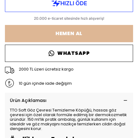
HEMEN AL
WHATSAPP
2000 TL üzeri ücretsiz kargo
10 gün içinde iade değişim
Ürün Açıklaması
TTO Soft Göz Çevresi Temizleme Köpüğü, hassas göz
çevresi için özel olarak formüle edilmiş bir dermokozmetik
üründür. 150 ml’lik pratik ambalajı, günlük kullanım için
idealdir ve göz makyajını nazikçe temizlerken cildin doğal
dengesini korur.