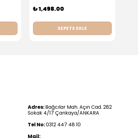
₺ 1,498.00
₺ 9
SEPETE EKLE
Adres:
Bağcılar Mah. Açın Cad. 282
Sokak 4/17 Çankaya/ANKARA
Tel No:
0312 447 48 10
Mail: