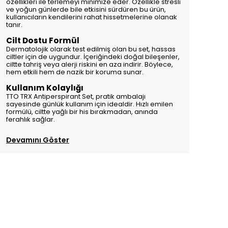
özellikleri ile terlemeyi minimize eder. Özellikle stresli
ve yoğun günlerde bile etkisini sürdüren bu ürün,
kullanıcıların kendilerini rahat hissetmelerine olanak
tanır.
Cilt Dostu Formül
Dermatolojik olarak test edilmiş olan bu set, hassas
ciltler için de uygundur. İçeriğindeki doğal bileşenler,
ciltte tahriş veya alerji riskini en aza indirir. Böylece,
hem etkili hem de nazik bir koruma sunar.
Kullanım Kolaylığı
TTO TRX Antiperspirant Set, pratik ambalajı
sayesinde günlük kullanım için idealdir. Hızlı emilen
formülü, ciltte yağlı bir his bırakmadan, anında
ferahlık sağlar.
Devamını Göster