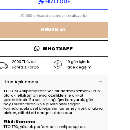
HEMEN AL
WHATSAPP
2000 TL üzeri
10 gün içinde
ücretsiz kargo
iade değişim
Ürün Açıklaması
TTO TRX Antiperspirant Set, bir dermokozmetik ürün
olarak, etkili ter önleyici özellikleri ile dikkat
çekmektedir. Bu set, cilt sağlığını koruyarak, gün
boyu süren ferahlık ve güven hissi sağlar.
Formülündeki özel bileşenler, terlemeyi kontrol altına
alırken, ciltteki pH dengesini de korur.
Etkili Koruma
TTO TRX, yüksek performanslı antiperspirant