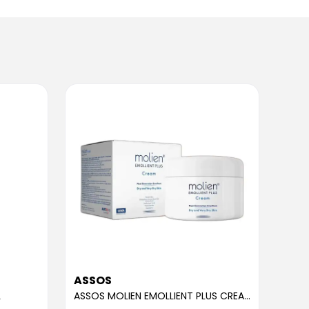
ASSOS
ASS
L
ASSOS MOLIEN EMOLLIENT PLUS CREAM 300ML